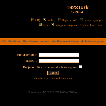
1923Turk
1923Turk
FAQ
Suchen
Mitgliederliste
Benutzergruppen
Profil
Einloggen, um private Nachrichten zu lesen
Gib bitte deinen Benutzernamen und dein Passwort ein, um dich einzuloggen!
Benutzername:
Passwort:
Bei jedem Besuch automatisch einloggen:
Ich habe mein Passwort vergessen!
Powered by
phpBB
2.0.10 © 2001, 2002 phpBB Group