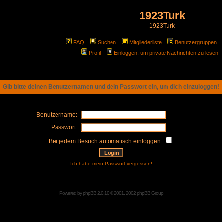
1923Turk
1923Turk
FAQ
Suchen
Mitgliederliste
Benutzergruppen
Profil
Einloggen, um private Nachrichten zu lesen
Gib bitte deinen Benutzernamen und dein Passwort ein, um dich einzuloggen!
Benutzername:
Passwort:
Bei jedem Besuch automatisch einloggen:
Ich habe mein Passwort vergessen!
Powered by
phpBB
2.0.10 © 2001, 2002 phpBB Group