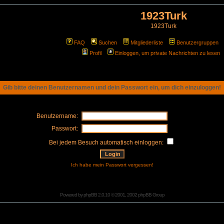
1923Turk
1923Turk
FAQ
Suchen
Mitgliederliste
Benutzergruppen
Profil
Einloggen, um private Nachrichten zu lesen
Gib bitte deinen Benutzernamen und dein Passwort ein, um dich einzuloggen!
Benutzername:
Passwort:
Bei jedem Besuch automatisch einloggen:
Ich habe mein Passwort vergessen!
Powered by
phpBB
2.0.10 © 2001, 2002 phpBB Group