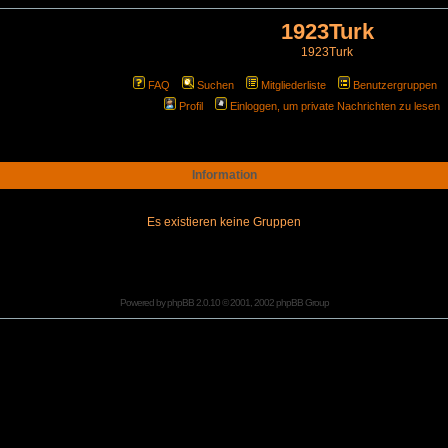
1923Turk
1923Turk
FAQ
Suchen
Mitgliederliste
Benutzergruppen
Profil
Einloggen, um private Nachrichten zu lesen
Information
Es existieren keine Gruppen
Powered by
phpBB
2.0.10 © 2001, 2002 phpBB Group