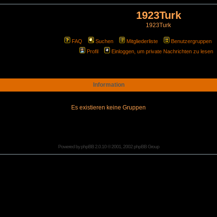
1923Turk
1923Turk
FAQ
Suchen
Mitgliederliste
Benutzergruppen
Profil
Einloggen, um private Nachrichten zu lesen
Information
Es existieren keine Gruppen
Powered by
phpBB
2.0.10 © 2001, 2002 phpBB Group