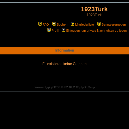
1923Turk
1923Turk
FAQ
Suchen
Mitgliederliste
Benutzergruppen
Profil
Einloggen, um private Nachrichten zu lesen
Information
Es existieren keine Gruppen
Powered by
phpBB
2.0.10 © 2001, 2002 phpBB Group