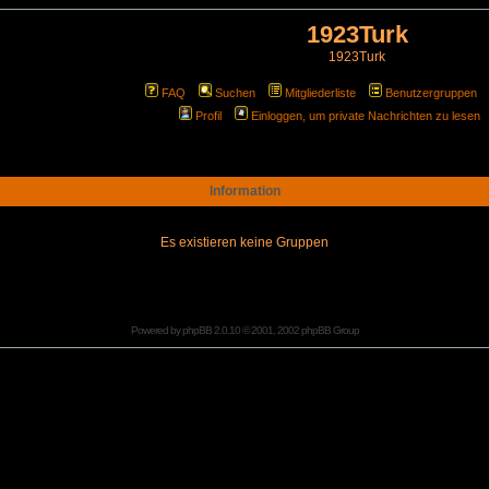
1923Turk
1923Turk
FAQ
Suchen
Mitgliederliste
Benutzergruppen
Profil
Einloggen, um private Nachrichten zu lesen
Information
Es existieren keine Gruppen
Powered by
phpBB
2.0.10 © 2001, 2002 phpBB Group