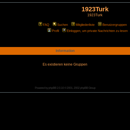
1923Turk
1923Turk
FAQ
Suchen
Mitgliederliste
Benutzergruppen
Profil
Einloggen, um private Nachrichten zu lesen
Information
Es existieren keine Gruppen
Powered by
phpBB
2.0.10 © 2001, 2002 phpBB Group