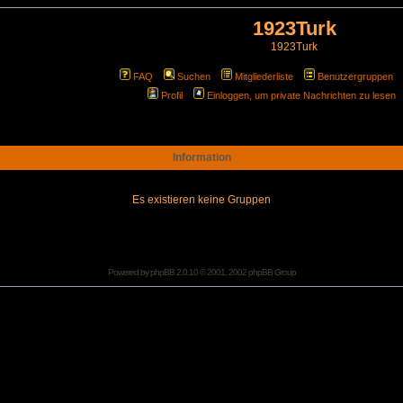
1923Turk
1923Turk
FAQ
Suchen
Mitgliederliste
Benutzergruppen
Profil
Einloggen, um private Nachrichten zu lesen
Information
Es existieren keine Gruppen
Powered by
phpBB
2.0.10 © 2001, 2002 phpBB Group