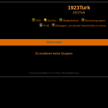
1923Turk
1923Turk
FAQ
Suchen
Mitgliederliste
Benutzergruppen
Profil
Einloggen, um private Nachrichten zu lesen
Information
Es existieren keine Gruppen
Powered by
phpBB
2.0.10 © 2001, 2002 phpBB Group