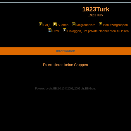
1923Turk
1923Turk
FAQ
Suchen
Mitgliederliste
Benutzergruppen
Profil
Einloggen, um private Nachrichten zu lesen
Information
Es existieren keine Gruppen
Powered by
phpBB
2.0.10 © 2001, 2002 phpBB Group