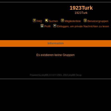
1923Turk
1923Turk
FAQ
Suchen
Mitgliederliste
Benutzergruppen
Profil
Einloggen, um private Nachrichten zu lesen
Information
Es existieren keine Gruppen
Powered by
phpBB
2.0.10 © 2001, 2002 phpBB Group