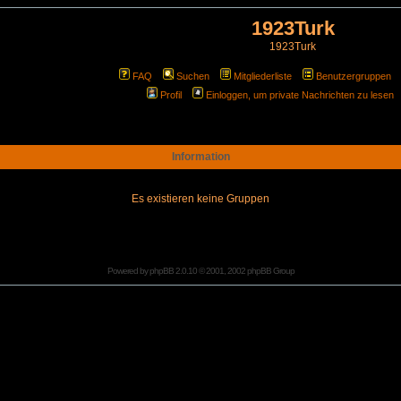
1923Turk
1923Turk
FAQ
Suchen
Mitgliederliste
Benutzergruppen
Profil
Einloggen, um private Nachrichten zu lesen
Information
Es existieren keine Gruppen
Powered by
phpBB
2.0.10 © 2001, 2002 phpBB Group