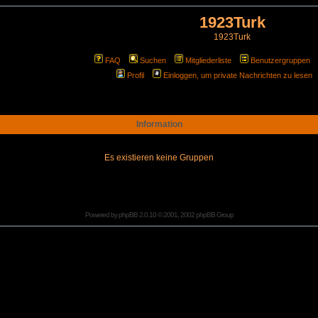
1923Turk
1923Turk
FAQ
Suchen
Mitgliederliste
Benutzergruppen
Profil
Einloggen, um private Nachrichten zu lesen
Information
Es existieren keine Gruppen
Powered by
phpBB
2.0.10 © 2001, 2002 phpBB Group