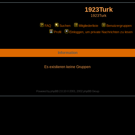
1923Turk
1923Turk
FAQ
Suchen
Mitgliederliste
Benutzergruppen
Profil
Einloggen, um private Nachrichten zu lesen
Information
Es existieren keine Gruppen
Powered by
phpBB
2.0.10 © 2001, 2002 phpBB Group