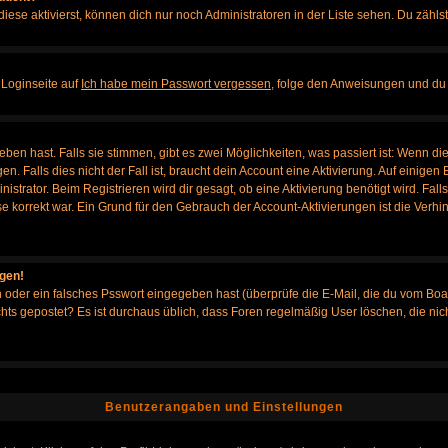
iese aktivierst, können dich nur noch Administratoren in der Liste sehen. Du zählst
 Loginseite auf
Ich habe mein Passwort vergessen
, folge den Anweisungen und du 
en hast. Falls sie stimmen, gibt es zwei Möglichkeiten, was passiert ist: Wenn d
Falls dies nicht der Fall ist, braucht dein Account eine Aktivierung. Auf einigen B
istrator. Beim Registrieren wird dir gesagt, ob eine Aktivierung benötigt wird. Fal
sse korrekt war. Ein Grund für den Gebrauch der Account-Aktivierungen ist die Verh
ggen!
oder ein falsches Psswort eingegeben hast (überprüfe die E-Mail, die du vom Boa
h nichts gepostet? Es ist durchaus üblich, dass Foren regelmäßig User löschen, die
Benutzerangaben und Einstellungen