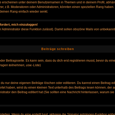
e erscheinen unter deinem Benutzernamen in Themen und in deinem Profil, abhän
r, z.B. Moderatoren oder Administratoren, könnten einen speziellen Rang haben. B
r deinen Rang einfach wieder senkt.
fordert, mich einzuloggen!
der Administrator diese Funktion zulässt). Damit sollen obszöne Mails von unbeka
Beiträge schreiben
der Beitragsseite. Es kann sein, dass du dich erst registrieren musst, bevor du e
ragen teilnehmen, usw.
-Liste)
du nur deine eigenen Beiträge löschen oder editieren. Du kannst einen Beitrag edi
ortet haben, wirst du einen kleinen Text unterhalb des Beitrags lesen können, der 
nistrator den Beitrag editiert hat (Sie sollten eine Nachricht hinterlassen, warum s
tellen. Wenn du eine erstellt hast, aktiviere die
Signatur anhängen
-Funktion währ