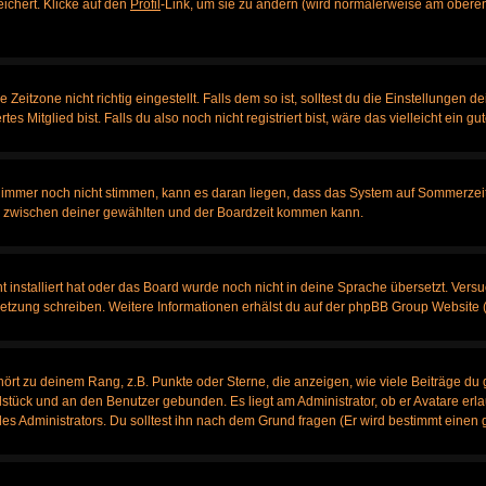
eichert. Klicke auf den
Profil
-Link, um sie zu ändern (wird normalerweise am oberen
itzone nicht richtig eingestellt. Falls dem so ist, solltest du die Einstellungen dei
es Mitglied bist. Falls du also noch nicht registriert bist, wäre das vielleicht ein g
en immer noch nicht stimmen, kann es daran liegen, dass das System auf Sommerzeit
 zwischen deiner gewählten und der Boardzeit kommen kann.
ht installiert hat oder das Board wurde noch nicht in deine Sprache übersetzt. Ve
bersetzung schreiben. Weitere Informationen erhälst du auf der phpBB Group Website 
rt zu deinem Rang, z.B. Punkte oder Sterne, die anzeigen, wie viele Beiträge du 
elstück und an den Benutzer gebunden. Es liegt am Administrator, ob er Avatare erl
s Administrators. Du solltest ihn nach dem Grund fragen (Er wird bestimmt einen 