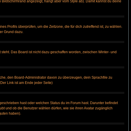
 Bildschirmrand angezeigt, hängt aber vom Style ab). Damit kannst du deine
nes Profils überprüfen, um die Zeitzone, die für dich zutreffend ist, zu wählen.
uter Grund dazu.
 steht. Das Board ist nicht dazu geschaffen worden, zwischen Winter- und
rsuche, den Board-Administrator davon zu überzeugen, dein Sprachfile zu
(Der Link ist am Ende jeder Seite)
geschrieben hast oder welchen Status du im Forum hast. Darunter befindet
aubt und ob die Benutzer wählen dürfen, wie sie ihren Avatar zugänglich
guten haben).