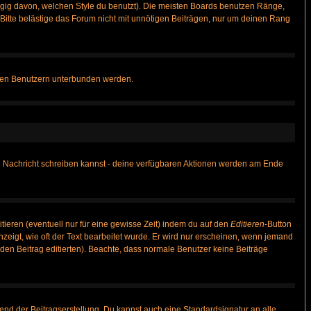
gig davon, welchen Style du benutzt). Die meisten Boards benutzen Ränge,
itte belästige das Forum nicht mit unnötigen Beiträgen, nur um deinen Rang
nnten Benutzern unterbunden werden.
ine Nachricht schreiben kannst - deine verfügbaren Aktionen werden am Ende
tieren (eventuell nur für eine gewisse Zeit) indem du auf den
Editieren
-Button
anzeigt, wie oft der Text bearbeitet wurde. Er wird nur erscheinen, wenn jemand
ie den Beitrag editierten). Beachte, dass normale Benutzer keine Beiträge
end der Beitragserstellung. Du kannst auch eine Standardsignatur an alle