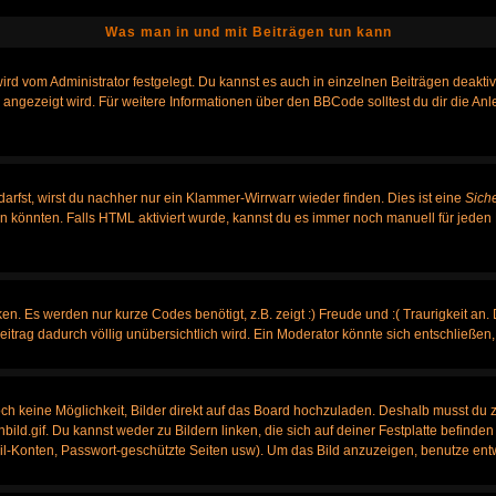
Was man in und mit Beiträgen tun kann
rd vom Administrator festgelegt. Du kannst es auch in einzelnen Beiträgen deakti
 angezeigt wird. Für weitere Informationen über den BBCode solltest du dir die An
darfst, wirst du nachher nur ein Klammer-Wirrwarr wieder finden. Dies ist eine
Sich
könnten. Falls HTML aktiviert wurde, kannst du es immer noch manuell für jeden 
n. Es werden nur kurze Codes benötigt, z.B. zeigt :) Freude und :( Traurigkeit an.
Beitrag dadurch völlig unübersichtlich wird. Ein Moderator könnte sich entschließen
noch keine Möglichkeit, Bilder direkt auf das Board hochzuladen. Deshalb musst du 
nbild.gif. Du kannst weder zu Bildern linken, die sich auf deiner Festplatte befinde
ail-Konten, Passwort-geschützte Seiten usw). Um das Bild anzuzeigen, benutze ent