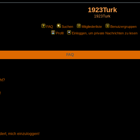
1923Turk
1923Turk
FAQ
Suchen
Mitgliederliste
Benutzergruppen
Profil
Einloggen, um private Nachrichten zu lesen
FAQ
ht?
!
dert, mich einzuloggen!