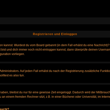
Registrieren und Einloggen
loggen kannst. Wurdest du vom Board gebannt (in dem Fall erhälst du eine Nachrich
t bist und dich immer noch nicht einloggen kannst, dann überprüfe deinen Username
guration vorliegen.
ministrators. Auf jeden Fall erhälst du nach der Registrierung zusätzliche Funktione
lltest es also tun.
 haben, bleibst du nur für eine gewisse Zeit eingeloggt. Dadurch wird der Mißbrauc
n einem fremden Rechner sitzt, z.B. in einer Bücherei oder Universität, im Intern
taucht?