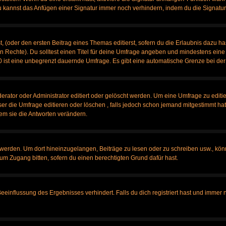
u kannst das Anfügen einer Signatur immer noch verhindern, indem du die Signatur
, (oder den ersten Beitrag eines Themas editierst, sofern du die Erlaubnis dazu has
chen Rechte). Du solltest einen Titel für deine Umfrage angeben und mindestens ein
, 0 ist eine unbegrenzt dauernde Umfrage. Es gibt eine automatische Grenze bei der 
tor oder Administrator editiert oder gelöscht werden. Um eine Umfrage zu editier
 die Umfrage editieren oder löschen , falls jedoch schon jemand mitgestimmt hat,
em sie die Antworten verändern.
rden. Um dort hineinzugelangen, Beiträge zu lesen oder zu schreiben usw., könn
 um Zugang bitten, sofern du einen berechtigten Grund dafür hast.
influssung des Ergebnisses verhindert. Falls du dich registriert hast und immer no