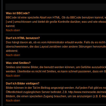
Was ist BBCode?
BBCode ist eine spezielle Abart von HTML. Ob du BBCode benutzen kannst, wi
[ und ] umschlossen und bietet dir große Kontrolle darüber, was und wie etwas
kannst.
Nach oben
Darf ich HTML benutzen?
Das hängt davon ab, ob es vom Administrator erlaubt wurde. Falls du es nicht 
überschwemmen, die das Layout zerstören oder andere Störungen hervorrufen 
aktivierst.
Nach oben
Was sind Smilies?
Smilies sind kleine Bilder, die benutzt werden können, um Gefühle auszudrücke
werden. Übertreibe es nicht mit Smilies, es kann schnell passieren, dass ein 
Nach oben
Darf ich Bilder einfügen?
Bilder können in der Tat im Beitrag angezeigt werden. Auf jeden Fall gibt es 
Öffentlichkeit zugänglichen Server befindet. Z.B. http://www.meineseite.de/mei
Bildern, die einen speziellen Zugang brauchen, um sie anzuzeigen (z.B. E-M
Nach oben