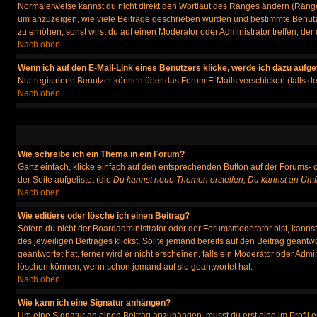
Normalerweise kannst du nicht direkt den Wortlaut des Ranges ändern (Räng
um anzuzeigen, wie viele Beiträge geschrieben wurden und bestimmte Benutze
zu erhöhen, sonst wirst du auf einen Moderator oder Administrator treffen, de
Nach oben
Wenn ich auf den E-Mail-Link eines Benutzers klicke, werde ich dazu aufge
Nur registrierte Benutzer können über das Forum E-Mails verschicken (falls 
Nach oben
Wie schreibe ich ein Thema in ein Forum?
Ganz einfach, klicke einfach auf den entsprechenden Button auf der Forums- o
der Seite aufgelistet (die
Du kannst neue Themen erstellen, Du kannst an Umf
Nach oben
Wie editiere oder lösche ich einen Beitrag?
Sofern du nicht der Boardadministrator oder der Forumsmoderator bist, kannst 
des jeweiligen Beitrages klickst. Sollte jemand bereits auf den Beitrag geantw
geantwortet hat, ferner wird er nicht erscheinen, falls ein Moderator oder Admi
löschen können, wenn schon jemand auf sie geantwortet hat.
Nach oben
Wie kann ich eine Signatur anhängen?
Um eine Signatur an einen Beitrag anzuhängen, musst du erst eine im Profil ers