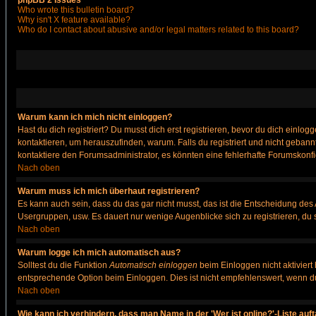
phpBB 2 Issues
Who wrote this bulletin board?
Why isn't X feature available?
Who do I contact about abusive and/or legal matters related to this board?
Warum kann ich mich nicht einloggen?
Hast du dich registriert? Du musst dich erst registrieren, bevor du dich ein
kontaktieren, um herauszufinden, warum. Falls du registriert und nicht gebann
kontaktiere den Forumsadministrator, es könnten eine fehlerhafte Forumskonfi
Nach oben
Warum muss ich mich überhaut registrieren?
Es kann auch sein, dass du das gar nicht musst, das ist die Entscheidung des Ad
Usergruppen, usw. Es dauert nur wenige Augenblicke sich zu registrieren, du so
Nach oben
Warum logge ich mich automatisch aus?
Solltest du die Funktion
Automatisch einloggen
beim Einloggen nicht aktiviert
entsprechende Option beim Einloggen. Dies ist nicht empfehlenswert, wenn du a
Nach oben
Wie kann ich verhindern, dass man Name in der 'Wer ist online?'-Liste auf