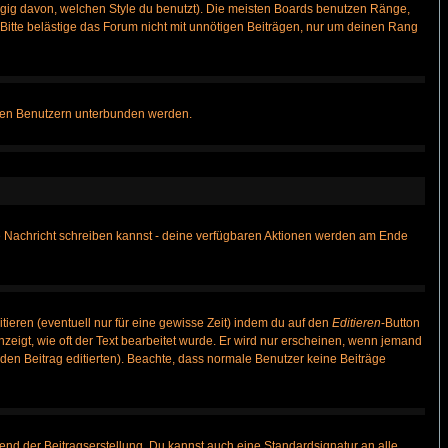
gig davon, welchen Style du benutzt). Die meisten Boards benutzen Ränge,
itte belästige das Forum nicht mit unnötigen Beiträgen, nur um deinen Rang
nnten Benutzern unterbunden werden.
ine Nachricht schreiben kannst - deine verfügbaren Aktionen werden am Ende
tieren (eventuell nur für eine gewisse Zeit) indem du auf den
Editieren
-Button
anzeigt, wie oft der Text bearbeitet wurde. Er wird nur erscheinen, wenn jemand
ie den Beitrag editierten). Beachte, dass normale Benutzer keine Beiträge
end der Beitragserstellung. Du kannst auch eine Standardsignatur an alle