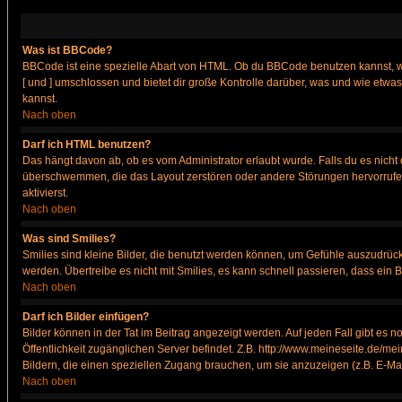
Was ist BBCode?
BBCode ist eine spezielle Abart von HTML. Ob du BBCode benutzen kannst, wi
[ und ] umschlossen und bietet dir große Kontrolle darüber, was und wie etwas
kannst.
Nach oben
Darf ich HTML benutzen?
Das hängt davon ab, ob es vom Administrator erlaubt wurde. Falls du es nicht 
überschwemmen, die das Layout zerstören oder andere Störungen hervorrufen 
aktivierst.
Nach oben
Was sind Smilies?
Smilies sind kleine Bilder, die benutzt werden können, um Gefühle auszudrücke
werden. Übertreibe es nicht mit Smilies, es kann schnell passieren, dass ein 
Nach oben
Darf ich Bilder einfügen?
Bilder können in der Tat im Beitrag angezeigt werden. Auf jeden Fall gibt es 
Öffentlichkeit zugänglichen Server befindet. Z.B. http://www.meineseite.de/mei
Bildern, die einen speziellen Zugang brauchen, um sie anzuzeigen (z.B. E-M
Nach oben