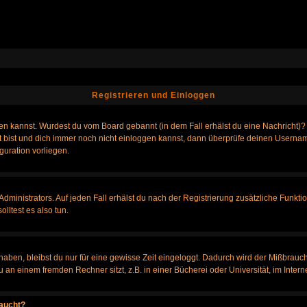
Registrieren und Einloggen
loggen kannst. Wurdest du vom Board gebannt (in dem Fall erhälst du eine Nachrich
t bist und dich immer noch nicht einloggen kannst, dann überprüfe deinen Username
guration vorliegen.
ministrators. Auf jeden Fall erhälst du nach der Registrierung zusätzliche Funktione
lltest es also tun.
 haben, bleibst du nur für eine gewisse Zeit eingeloggt. Dadurch wird der Mißbrauc
n einem fremden Rechner sitzt, z.B. in einer Bücherei oder Universität, im Intern
taucht?