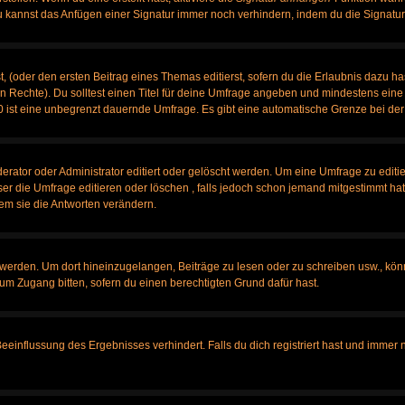
u kannst das Anfügen einer Signatur immer noch verhindern, indem du die Signatur
, (oder den ersten Beitrag eines Themas editierst, sofern du die Erlaubnis dazu has
chen Rechte). Du solltest einen Titel für deine Umfrage angeben und mindestens ein
, 0 ist eine unbegrenzt dauernde Umfrage. Es gibt eine automatische Grenze bei der 
tor oder Administrator editiert oder gelöscht werden. Um eine Umfrage zu editier
 die Umfrage editieren oder löschen , falls jedoch schon jemand mitgestimmt hat,
em sie die Antworten verändern.
rden. Um dort hineinzugelangen, Beiträge zu lesen oder zu schreiben usw., könn
 um Zugang bitten, sofern du einen berechtigten Grund dafür hast.
influssung des Ergebnisses verhindert. Falls du dich registriert hast und immer no