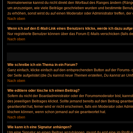
Normalerweise kannst du nicht direkt den Wortlaut des Ranges ändern (Räng
um anzuzeigen, wie viele Beiträge geschrieben wurden und bestimmte Benutze
zu erhöhen, sonst wirst du auf einen Moderator oder Administrator treffen, de
Nach oben
Wenn ich auf den E-Mail-Link eines Benutzers klicke, werde ich dazu aufge
Nur registrierte Benutzer können über das Forum E-Mails verschicken (falls 
Nach oben
Wie schreibe ich ein Thema in ein Forum?
Ganz einfach, klicke einfach auf den entsprechenden Button auf der Forums- o
der Seite aufgelistet (die
Du kannst neue Themen erstellen, Du kannst an Umf
Nach oben
Wie editiere oder lösche ich einen Beitrag?
Sofern du nicht der Boardadministrator oder der Forumsmoderator bist, kannst 
des jeweiligen Beitrages klickst. Sollte jemand bereits auf den Beitrag geantw
geantwortet hat, ferner wird er nicht erscheinen, falls ein Moderator oder Admi
löschen können, wenn schon jemand auf sie geantwortet hat.
Nach oben
Wie kann ich eine Signatur anhängen?
Um eine Signatur an einen Beitrag anzuhängen, musst du erst eine im Profil ers