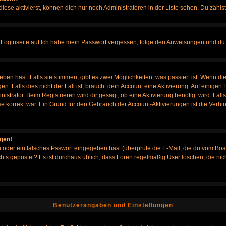
iese aktivierst, können dich nur noch Administratoren in der Liste sehen. Du zählst
 Loginseite auf
Ich habe mein Passwort vergessen
, folge den Anweisungen und du 
en hast. Falls sie stimmen, gibt es zwei Möglichkeiten, was passiert ist: Wenn d
Falls dies nicht der Fall ist, braucht dein Account eine Aktivierung. Auf einigen B
istrator. Beim Registrieren wird dir gesagt, ob eine Aktivierung benötigt wird. Fal
sse korrekt war. Ein Grund für den Gebrauch der Account-Aktivierungen ist die Verh
ggen!
oder ein falsches Psswort eingegeben hast (überprüfe die E-Mail, die du vom Boa
h nichts gepostet? Es ist durchaus üblich, dass Foren regelmäßig User löschen, die
Benutzerangaben und Einstellungen