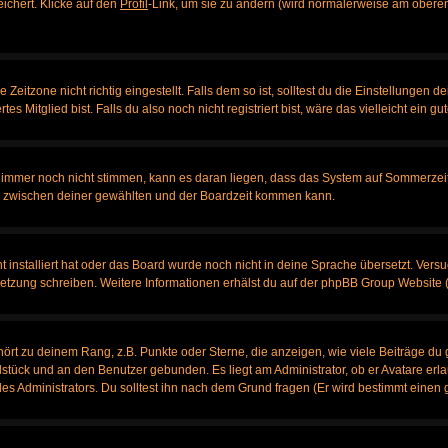
eichert. Klicke auf den
Profil
-Link, um sie zu ändern (wird normalerweise am oberen
itzone nicht richtig eingestellt. Falls dem so ist, solltest du die Einstellungen dei
es Mitglied bist. Falls du also noch nicht registriert bist, wäre das vielleicht ein g
en immer noch nicht stimmen, kann es daran liegen, dass das System auf Sommerzeit
 zwischen deiner gewählten und der Boardzeit kommen kann.
ht installiert hat oder das Board wurde noch nicht in deine Sprache übersetzt. Ve
bersetzung schreiben. Weitere Informationen erhälst du auf der phpBB Group Website 
rt zu deinem Rang, z.B. Punkte oder Sterne, die anzeigen, wie viele Beiträge du 
elstück und an den Benutzer gebunden. Es liegt am Administrator, ob er Avatare erl
s Administrators. Du solltest ihn nach dem Grund fragen (Er wird bestimmt einen 