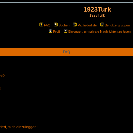
1923Turk
1923Turk
FAQ
Suchen
Mitgliederliste
Benutzergruppen
Profil
Einloggen, um private Nachrichten zu lesen
FAQ
ht?
!
dert, mich einzuloggen!