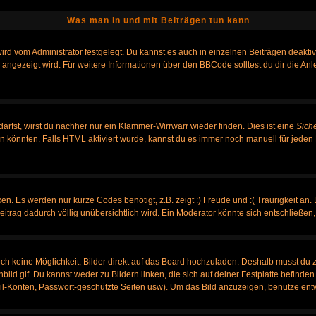
Was man in und mit Beiträgen tun kann
rd vom Administrator festgelegt. Du kannst es auch in einzelnen Beiträgen deakti
 angezeigt wird. Für weitere Informationen über den BBCode solltest du dir die An
darfst, wirst du nachher nur ein Klammer-Wirrwarr wieder finden. Dies ist eine
Sich
könnten. Falls HTML aktiviert wurde, kannst du es immer noch manuell für jeden 
n. Es werden nur kurze Codes benötigt, z.B. zeigt :) Freude und :( Traurigkeit an.
Beitrag dadurch völlig unübersichtlich wird. Ein Moderator könnte sich entschließen
noch keine Möglichkeit, Bilder direkt auf das Board hochzuladen. Deshalb musst du 
nbild.gif. Du kannst weder zu Bildern linken, die sich auf deiner Festplatte befinde
ail-Konten, Passwort-geschützte Seiten usw). Um das Bild anzuzeigen, benutze ent