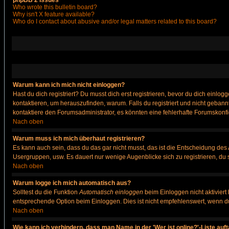
phpBB 2 Issues
Who wrote this bulletin board?
Why isn't X feature available?
Who do I contact about abusive and/or legal matters related to this board?
Warum kann ich mich nicht einloggen?
Hast du dich registriert? Du musst dich erst registrieren, bevor du dich ein
kontaktieren, um herauszufinden, warum. Falls du registriert und nicht gebann
kontaktiere den Forumsadministrator, es könnten eine fehlerhafte Forumskonfi
Nach oben
Warum muss ich mich überhaut registrieren?
Es kann auch sein, dass du das gar nicht musst, das ist die Entscheidung des Ad
Usergruppen, usw. Es dauert nur wenige Augenblicke sich zu registrieren, du so
Nach oben
Warum logge ich mich automatisch aus?
Solltest du die Funktion
Automatisch einloggen
beim Einloggen nicht aktiviert
entsprechende Option beim Einloggen. Dies ist nicht empfehlenswert, wenn du a
Nach oben
Wie kann ich verhindern, dass man Name in der 'Wer ist online?'-Liste auf