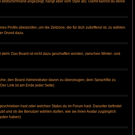
 Bildschirmrand angezeigt, hängt aber vom Style ab). Damit kannst du deine
nes Profils überprüfen, um die Zeitzone, die für dich zutreffend ist, zu wählen.
uter Grund dazu.
 steht. Das Board ist nicht dazu geschaffen worden, zwischen Winter- und
rsuche, den Board-Administrator davon zu überzeugen, dein Sprachfile zu
(Der Link ist am Ende jeder Seite)
geschrieben hast oder welchen Status du im Forum hast. Darunter befindet
aubt und ob die Benutzer wählen dürfen, wie sie ihren Avatar zugänglich
guten haben).