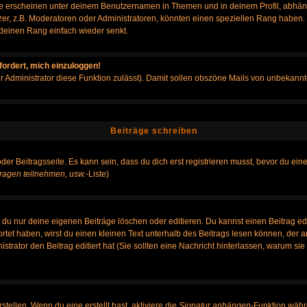
e erscheinen unter deinem Benutzernamen in Themen und in deinem Profil, abhän
r, z.B. Moderatoren oder Administratoren, könnten einen speziellen Rang haben. B
r deinen Rang einfach wieder senkt.
fordert, mich einzuloggen!
der Administrator diese Funktion zulässt). Damit sollen obszöne Mails von unbeka
Beiträge schreiben
der Beitragsseite. Es kann sein, dass du dich erst registrieren musst, bevor du e
ragen teilnehmen, usw.
-Liste)
du nur deine eigenen Beiträge löschen oder editieren. Du kannst einen Beitrag edi
ortet haben, wirst du einen kleinen Text unterhalb des Beitrags lesen können, der 
nistrator den Beitrag editiert hat (Sie sollten eine Nachricht hinterlassen, warum s
tellen. Wenn du eine erstellt hast, aktiviere die
Signatur anhängen
-Funktion währ