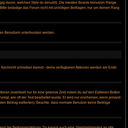
gig davon, welchen Style du benutzt). Die meisten Boards benutzen Ränge,
itte belästige das Forum nicht mit unnötigen Beiträgen, nur um deinen Rang
nnten Benutzern unterbunden werden.
ine Nachricht schreiben kannst - deine verfügbaren Aktionen werden am Ende
tieren (eventuell nur für eine gewisse Zeit) indem du auf den
Editieren
-Button
anzeigt, wie oft der Text bearbeitet wurde. Er wird nur erscheinen, wenn jemand
ie den Beitrag editierten). Beachte, dass normale Benutzer keine Beiträge
end der Beitragserstellung. Du kannst auch eine Standardsignatur an alle