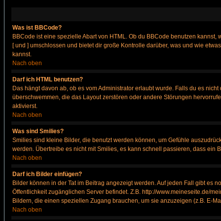
Was ist BBCode?
BBCode ist eine spezielle Abart von HTML. Ob du BBCode benutzen kannst, wi
[ und ] umschlossen und bietet dir große Kontrolle darüber, was und wie etwas
kannst.
Nach oben
Darf ich HTML benutzen?
Das hängt davon ab, ob es vom Administrator erlaubt wurde. Falls du es nicht 
überschwemmen, die das Layout zerstören oder andere Störungen hervorrufen 
aktivierst.
Nach oben
Was sind Smilies?
Smilies sind kleine Bilder, die benutzt werden können, um Gefühle auszudrücke
werden. Übertreibe es nicht mit Smilies, es kann schnell passieren, dass ein 
Nach oben
Darf ich Bilder einfügen?
Bilder können in der Tat im Beitrag angezeigt werden. Auf jeden Fall gibt es 
Öffentlichkeit zugänglichen Server befindet. Z.B. http://www.meineseite.de/mei
Bildern, die einen speziellen Zugang brauchen, um sie anzuzeigen (z.B. E-M
Nach oben