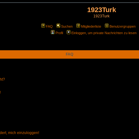
1923Turk
1923Turk
FAQ
Suchen
Mitgliederliste
Benutzergruppen
Profil
Einloggen, um private Nachrichten zu lesen
FAQ
ht?
!
dert, mich einzuloggen!