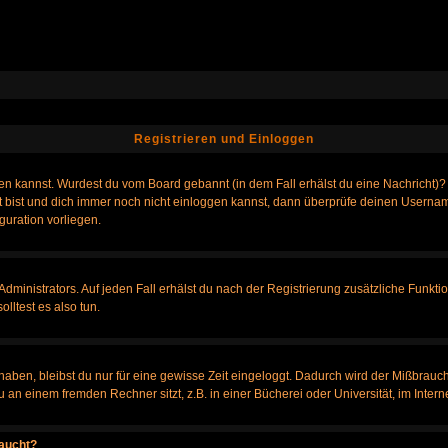
Registrieren und Einloggen
loggen kannst. Wurdest du vom Board gebannt (in dem Fall erhälst du eine Nachrich
t bist und dich immer noch nicht einloggen kannst, dann überprüfe deinen Username
guration vorliegen.
ministrators. Auf jeden Fall erhälst du nach der Registrierung zusätzliche Funktione
lltest es also tun.
 haben, bleibst du nur für eine gewisse Zeit eingeloggt. Dadurch wird der Mißbrauc
n einem fremden Rechner sitzt, z.B. in einer Bücherei oder Universität, im Intern
taucht?