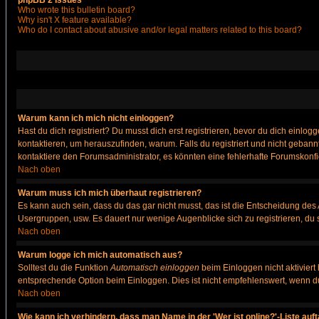
phpBB 2 Issues
Who wrote this bulletin board?
Why isn't X feature available?
Who do I contact about abusive and/or legal matters related to this board?
Warum kann ich mich nicht einloggen?
Hast du dich registriert? Du musst dich erst registrieren, bevor du dich ein
kontaktieren, um herauszufinden, warum. Falls du registriert und nicht gebann
kontaktiere den Forumsadministrator, es könnten eine fehlerhafte Forumskonfi
Nach oben
Warum muss ich mich überhaut registrieren?
Es kann auch sein, dass du das gar nicht musst, das ist die Entscheidung des Ad
Usergruppen, usw. Es dauert nur wenige Augenblicke sich zu registrieren, du so
Nach oben
Warum logge ich mich automatisch aus?
Solltest du die Funktion
Automatisch einloggen
beim Einloggen nicht aktiviert
entsprechende Option beim Einloggen. Dies ist nicht empfehlenswert, wenn du a
Nach oben
Wie kann ich verhindern, dass man Name in der 'Wer ist online?'-Liste auf