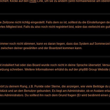
eichert. Klicke auf den
Profil
-Link, um sie zu ändern (wird normalerweise am oberen
itzone nicht richtig eingestellt. Falls dem so ist, solltest du die Einstellungen dei
es Mitglied bist. Falls du also noch nicht registriert bist, wäre das vielleicht ein g
en immer noch nicht stimmen, kann es daran liegen, dass das System auf Sommerzeit
 zwischen deiner gewählten und der Boardzeit kommen kann.
ht installiert hat oder das Board wurde noch nicht in deine Sprache übersetzt. Ve
bersetzung schreiben. Weitere Informationen erhälst du auf der phpBB Group Website 
rt zu deinem Rang, z.B. Punkte oder Sterne, die anzeigen, wie viele Beiträge du 
elstück und an den Benutzer gebunden. Es liegt am Administrator, ob er Avatare erl
s Administrators. Du solltest ihn nach dem Grund fragen (Er wird bestimmt einen 