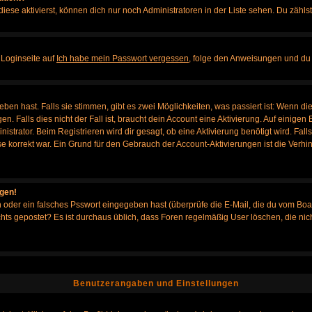
iese aktivierst, können dich nur noch Administratoren in der Liste sehen. Du zählst
 Loginseite auf
Ich habe mein Passwort vergessen
, folge den Anweisungen und du 
en hast. Falls sie stimmen, gibt es zwei Möglichkeiten, was passiert ist: Wenn d
Falls dies nicht der Fall ist, braucht dein Account eine Aktivierung. Auf einigen B
istrator. Beim Registrieren wird dir gesagt, ob eine Aktivierung benötigt wird. Fal
sse korrekt war. Ein Grund für den Gebrauch der Account-Aktivierungen ist die Verh
ggen!
oder ein falsches Psswort eingegeben hast (überprüfe die E-Mail, die du vom Boa
h nichts gepostet? Es ist durchaus üblich, dass Foren regelmäßig User löschen, die
Benutzerangaben und Einstellungen