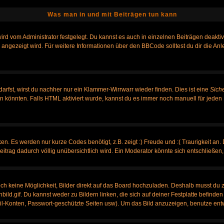
Was man in und mit Beiträgen tun kann
rd vom Administrator festgelegt. Du kannst es auch in einzelnen Beiträgen deakti
 angezeigt wird. Für weitere Informationen über den BBCode solltest du dir die An
darfst, wirst du nachher nur ein Klammer-Wirrwarr wieder finden. Dies ist eine
Sich
könnten. Falls HTML aktiviert wurde, kannst du es immer noch manuell für jeden 
n. Es werden nur kurze Codes benötigt, z.B. zeigt :) Freude und :( Traurigkeit an.
Beitrag dadurch völlig unübersichtlich wird. Ein Moderator könnte sich entschließen
noch keine Möglichkeit, Bilder direkt auf das Board hochzuladen. Deshalb musst du 
nbild.gif. Du kannst weder zu Bildern linken, die sich auf deiner Festplatte befinde
ail-Konten, Passwort-geschützte Seiten usw). Um das Bild anzuzeigen, benutze ent