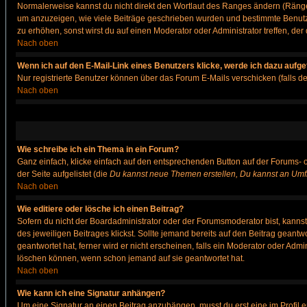
Normalerweise kannst du nicht direkt den Wortlaut des Ranges ändern (Räng
um anzuzeigen, wie viele Beiträge geschrieben wurden und bestimmte Benutze
zu erhöhen, sonst wirst du auf einen Moderator oder Administrator treffen, de
Nach oben
Wenn ich auf den E-Mail-Link eines Benutzers klicke, werde ich dazu aufge
Nur registrierte Benutzer können über das Forum E-Mails verschicken (falls 
Nach oben
Wie schreibe ich ein Thema in ein Forum?
Ganz einfach, klicke einfach auf den entsprechenden Button auf der Forums- o
der Seite aufgelistet (die
Du kannst neue Themen erstellen, Du kannst an Umf
Nach oben
Wie editiere oder lösche ich einen Beitrag?
Sofern du nicht der Boardadministrator oder der Forumsmoderator bist, kannst 
des jeweiligen Beitrages klickst. Sollte jemand bereits auf den Beitrag geantw
geantwortet hat, ferner wird er nicht erscheinen, falls ein Moderator oder Admi
löschen können, wenn schon jemand auf sie geantwortet hat.
Nach oben
Wie kann ich eine Signatur anhängen?
Um eine Signatur an einen Beitrag anzuhängen, musst du erst eine im Profil ers