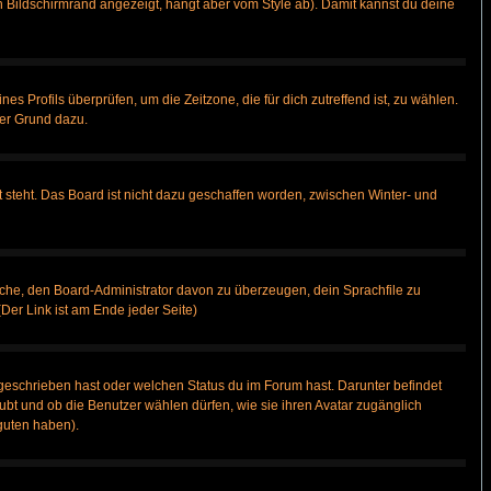
 Bildschirmrand angezeigt, hängt aber vom Style ab). Damit kannst du deine
nes Profils überprüfen, um die Zeitzone, die für dich zutreffend ist, zu wählen.
uter Grund dazu.
 steht. Das Board ist nicht dazu geschaffen worden, zwischen Winter- und
rsuche, den Board-Administrator davon zu überzeugen, dein Sprachfile zu
(Der Link ist am Ende jeder Seite)
geschrieben hast oder welchen Status du im Forum hast. Darunter befindet
aubt und ob die Benutzer wählen dürfen, wie sie ihren Avatar zugänglich
guten haben).