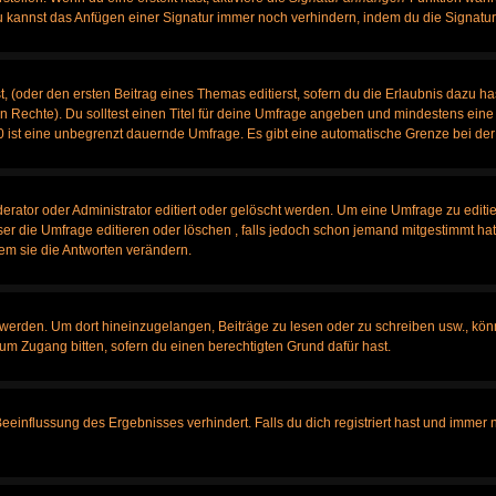
u kannst das Anfügen einer Signatur immer noch verhindern, indem du die Signatur
, (oder den ersten Beitrag eines Themas editierst, sofern du die Erlaubnis dazu has
chen Rechte). Du solltest einen Titel für deine Umfrage angeben und mindestens ein
, 0 ist eine unbegrenzt dauernde Umfrage. Es gibt eine automatische Grenze bei der 
tor oder Administrator editiert oder gelöscht werden. Um eine Umfrage zu editier
 die Umfrage editieren oder löschen , falls jedoch schon jemand mitgestimmt hat,
em sie die Antworten verändern.
rden. Um dort hineinzugelangen, Beiträge zu lesen oder zu schreiben usw., könn
 um Zugang bitten, sofern du einen berechtigten Grund dafür hast.
influssung des Ergebnisses verhindert. Falls du dich registriert hast und immer no