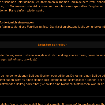
e erscheinen unter deinem Benutzernamen in Themen und in deinem Profil, abhän
r, z.B. Moderatoren oder Administratoren, könnten einen speziellen Rang haben. B
r deinen Rang einfach wieder senkt.
fordert, mich einzuloggen!
der Administrator diese Funktion zulässt). Damit sollen obszöne Mails von unbeka
Beiträge schreiben
der Beitragsseite. Es kann sein, dass du dich erst registrieren musst, bevor du e
ragen teilnehmen, usw.
-Liste)
du nur deine eigenen Beiträge löschen oder editieren. Du kannst einen Beitrag edi
ortet haben, wirst du einen kleinen Text unterhalb des Beitrags lesen können, der 
nistrator den Beitrag editiert hat (Sie sollten eine Nachricht hinterlassen, warum s
tellen. Wenn du eine erstellt hast, aktiviere die
Signatur anhängen
-Funktion währ