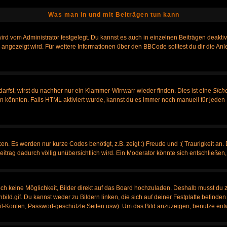
Was man in und mit Beiträgen tun kann
rd vom Administrator festgelegt. Du kannst es auch in einzelnen Beiträgen deakti
 angezeigt wird. Für weitere Informationen über den BBCode solltest du dir die An
darfst, wirst du nachher nur ein Klammer-Wirrwarr wieder finden. Dies ist eine
Sich
könnten. Falls HTML aktiviert wurde, kannst du es immer noch manuell für jeden 
n. Es werden nur kurze Codes benötigt, z.B. zeigt :) Freude und :( Traurigkeit an.
Beitrag dadurch völlig unübersichtlich wird. Ein Moderator könnte sich entschließen
noch keine Möglichkeit, Bilder direkt auf das Board hochzuladen. Deshalb musst du 
nbild.gif. Du kannst weder zu Bildern linken, die sich auf deiner Festplatte befinde
ail-Konten, Passwort-geschützte Seiten usw). Um das Bild anzuzeigen, benutze ent