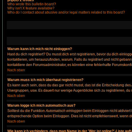
phpBB 2 Issues
Who wrote this bulletin board?
Why isn't X feature available?
Who do I contact about abusive and/or legal matters related to this board?
Warum kann ich mich nicht einloggen?
Hast du dich registriert? Du musst dich erst registrieren, bevor du dich ein
kontaktieren, um herauszufinden, warum. Falls du registriert und nicht gebann
kontaktiere den Forumsadministrator, es könnten eine fehlerhafte Forumskonfi
Nach oben
Warum muss ich mich überhaut registrieren?
Es kann auch sein, dass du das gar nicht musst, das ist die Entscheidung des Ad
Usergruppen, usw. Es dauert nur wenige Augenblicke sich zu registrieren, du so
Nach oben
Warum logge ich mich automatisch aus?
Solltest du die Funktion
Automatisch einloggen
beim Einloggen nicht aktiviert
entsprechende Option beim Einloggen. Dies ist nicht empfehlenswert, wenn du a
Nach oben
Wie kann ich verhindern, dass man Name in der 'Wer ist online?'-Liste auf