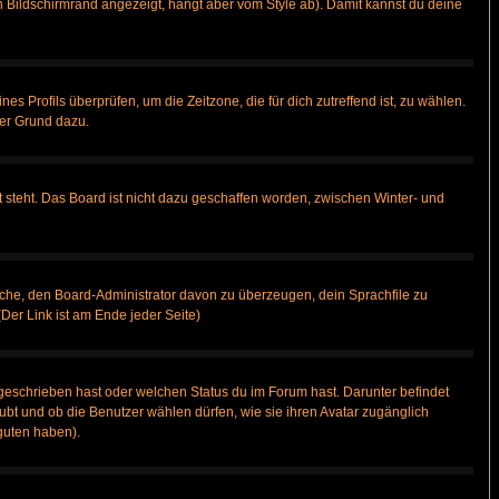
 Bildschirmrand angezeigt, hängt aber vom Style ab). Damit kannst du deine
nes Profils überprüfen, um die Zeitzone, die für dich zutreffend ist, zu wählen.
uter Grund dazu.
 steht. Das Board ist nicht dazu geschaffen worden, zwischen Winter- und
rsuche, den Board-Administrator davon zu überzeugen, dein Sprachfile zu
(Der Link ist am Ende jeder Seite)
geschrieben hast oder welchen Status du im Forum hast. Darunter befindet
aubt und ob die Benutzer wählen dürfen, wie sie ihren Avatar zugänglich
guten haben).