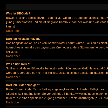
Was ist BBCode?
BBCode ist eine spezielle Abart von HTML. Ob du BBCode benutzen kannst, wi
[ und ] umschlossen und bietet dir große Kontrolle darüber, was und wie etwas
kannst.
Nach oben
Darf ich HTML benutzen?
Das hängt davon ab, ob es vom Administrator erlaubt wurde. Falls du es nicht 
überschwemmen, die das Layout zerstören oder andere Störungen hervorrufen 
aktivierst.
Nach oben
Was sind Smilies?
Smilies sind kleine Bilder, die benutzt werden können, um Gefühle auszudrücke
werden. Übertreibe es nicht mit Smilies, es kann schnell passieren, dass ein 
Nach oben
Darf ich Bilder einfügen?
Bilder können in der Tat im Beitrag angezeigt werden. Auf jeden Fall gibt es 
Öffentlichkeit zugänglichen Server befindet. Z.B. http://www.meineseite.de/mei
Bildern, die einen speziellen Zugang brauchen, um sie anzuzeigen (z.B. E-M
Nach oben