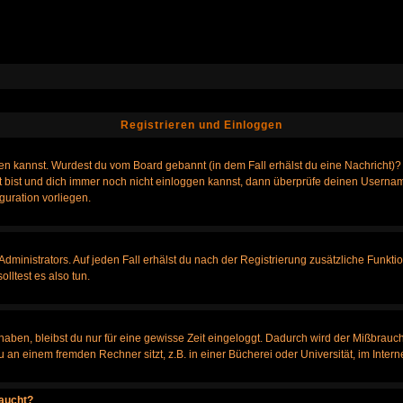
Registrieren und Einloggen
loggen kannst. Wurdest du vom Board gebannt (in dem Fall erhälst du eine Nachrich
t bist und dich immer noch nicht einloggen kannst, dann überprüfe deinen Username
guration vorliegen.
ministrators. Auf jeden Fall erhälst du nach der Registrierung zusätzliche Funktione
lltest es also tun.
 haben, bleibst du nur für eine gewisse Zeit eingeloggt. Dadurch wird der Mißbrauc
n einem fremden Rechner sitzt, z.B. in einer Bücherei oder Universität, im Intern
taucht?