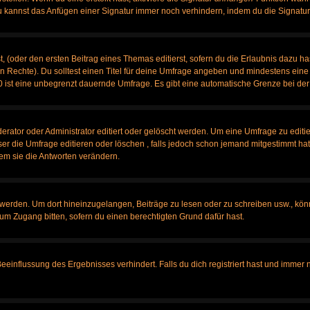
u kannst das Anfügen einer Signatur immer noch verhindern, indem du die Signatur
, (oder den ersten Beitrag eines Themas editierst, sofern du die Erlaubnis dazu has
chen Rechte). Du solltest einen Titel für deine Umfrage angeben und mindestens ein
, 0 ist eine unbegrenzt dauernde Umfrage. Es gibt eine automatische Grenze bei der 
tor oder Administrator editiert oder gelöscht werden. Um eine Umfrage zu editier
 die Umfrage editieren oder löschen , falls jedoch schon jemand mitgestimmt hat,
em sie die Antworten verändern.
rden. Um dort hineinzugelangen, Beiträge zu lesen oder zu schreiben usw., könn
 um Zugang bitten, sofern du einen berechtigten Grund dafür hast.
influssung des Ergebnisses verhindert. Falls du dich registriert hast und immer no