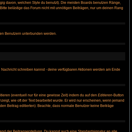
gig davon, welchen Style du benutzt). Die meisten Boards benutzen Ränge,
itte belästige das Forum nicht mit unnötigen Beiträgen, nur um deinen Rang
nnten Benutzern unterbunden werden.
ine Nachricht schreiben kannst - deine verfügbaren Aktionen werden am Ende
tieren (eventuell nur für eine gewisse Zeit) indem du auf den
Editieren
-Button
anzeigt, wie oft der Text bearbeitet wurde. Er wird nur erscheinen, wenn jemand
ie den Beitrag editierten). Beachte, dass normale Benutzer keine Beiträge
end der Beitragserstellung. Du kannst auch eine Standardsignatur an alle