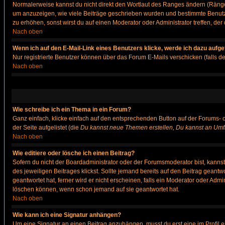
Normalerweise kannst du nicht direkt den Wortlaut des Ranges ändern (Räng
um anzuzeigen, wie viele Beiträge geschrieben wurden und bestimmte Benutze
zu erhöhen, sonst wirst du auf einen Moderator oder Administrator treffen, de
Nach oben
Wenn ich auf den E-Mail-Link eines Benutzers klicke, werde ich dazu aufge
Nur registrierte Benutzer können über das Forum E-Mails verschicken (falls 
Nach oben
Wie schreibe ich ein Thema in ein Forum?
Ganz einfach, klicke einfach auf den entsprechenden Button auf der Forums- o
der Seite aufgelistet (die
Du kannst neue Themen erstellen, Du kannst an Umf
Nach oben
Wie editiere oder lösche ich einen Beitrag?
Sofern du nicht der Boardadministrator oder der Forumsmoderator bist, kannst 
des jeweiligen Beitrages klickst. Sollte jemand bereits auf den Beitrag geantw
geantwortet hat, ferner wird er nicht erscheinen, falls ein Moderator oder Admi
löschen können, wenn schon jemand auf sie geantwortet hat.
Nach oben
Wie kann ich eine Signatur anhängen?
Um eine Signatur an einen Beitrag anzuhängen, musst du erst eine im Profil ers