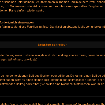
e erscheinen unter deinem Benutzernamen in Themen und in deinem Profil, abhän
r, z.B. Moderatoren oder Administratoren, könnten einen speziellen Rang haben. B
r deinen Rang einfach wieder senkt.
fordert, mich einzuloggen!
der Administrator diese Funktion zulässt). Damit sollen obszöne Mails von unbeka
Beiträge schreiben
der Beitragsseite. Es kann sein, dass du dich erst registrieren musst, bevor du e
ragen teilnehmen, usw.
-Liste)
du nur deine eigenen Beiträge löschen oder editieren. Du kannst einen Beitrag edi
ortet haben, wirst du einen kleinen Text unterhalb des Beitrags lesen können, der 
nistrator den Beitrag editiert hat (Sie sollten eine Nachricht hinterlassen, warum s
tellen. Wenn du eine erstellt hast, aktiviere die
Signatur anhängen
-Funktion währ