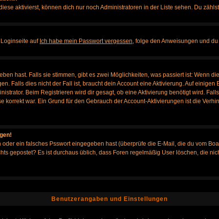
iese aktivierst, können dich nur noch Administratoren in der Liste sehen. Du zählst
 Loginseite auf
Ich habe mein Passwort vergessen
, folge den Anweisungen und du 
en hast. Falls sie stimmen, gibt es zwei Möglichkeiten, was passiert ist: Wenn d
Falls dies nicht der Fall ist, braucht dein Account eine Aktivierung. Auf einigen B
istrator. Beim Registrieren wird dir gesagt, ob eine Aktivierung benötigt wird. Fal
sse korrekt war. Ein Grund für den Gebrauch der Account-Aktivierungen ist die Verh
ggen!
oder ein falsches Psswort eingegeben hast (überprüfe die E-Mail, die du vom Boa
h nichts gepostet? Es ist durchaus üblich, dass Foren regelmäßig User löschen, die
Benutzerangaben und Einstellungen