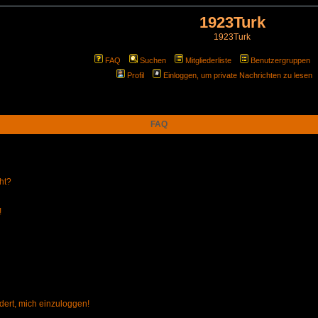
1923Turk
1923Turk
FAQ
Suchen
Mitgliederliste
Benutzergruppen
Profil
Einloggen, um private Nachrichten zu lesen
FAQ
ht?
!
dert, mich einzuloggen!