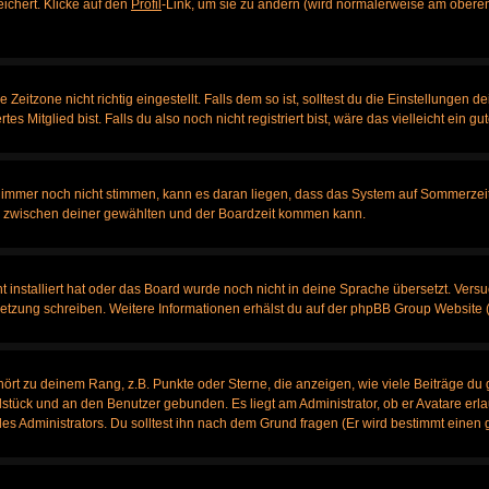
eichert. Klicke auf den
Profil
-Link, um sie zu ändern (wird normalerweise am oberen
itzone nicht richtig eingestellt. Falls dem so ist, solltest du die Einstellungen dei
es Mitglied bist. Falls du also noch nicht registriert bist, wäre das vielleicht ein g
en immer noch nicht stimmen, kann es daran liegen, dass das System auf Sommerzeit
 zwischen deiner gewählten und der Boardzeit kommen kann.
ht installiert hat oder das Board wurde noch nicht in deine Sprache übersetzt. Ve
bersetzung schreiben. Weitere Informationen erhälst du auf der phpBB Group Website 
rt zu deinem Rang, z.B. Punkte oder Sterne, die anzeigen, wie viele Beiträge du 
elstück und an den Benutzer gebunden. Es liegt am Administrator, ob er Avatare erl
s Administrators. Du solltest ihn nach dem Grund fragen (Er wird bestimmt einen 