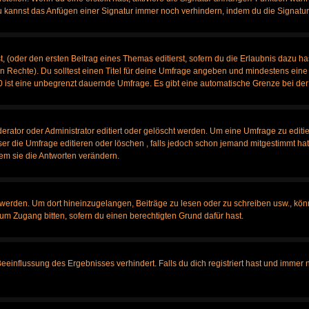
u kannst das Anfügen einer Signatur immer noch verhindern, indem du die Signatur
, (oder den ersten Beitrag eines Themas editierst, sofern du die Erlaubnis dazu has
chen Rechte). Du solltest einen Titel für deine Umfrage angeben und mindestens ein
, 0 ist eine unbegrenzt dauernde Umfrage. Es gibt eine automatische Grenze bei der 
tor oder Administrator editiert oder gelöscht werden. Um eine Umfrage zu editier
 die Umfrage editieren oder löschen , falls jedoch schon jemand mitgestimmt hat,
em sie die Antworten verändern.
rden. Um dort hineinzugelangen, Beiträge zu lesen oder zu schreiben usw., könn
 um Zugang bitten, sofern du einen berechtigten Grund dafür hast.
influssung des Ergebnisses verhindert. Falls du dich registriert hast und immer no