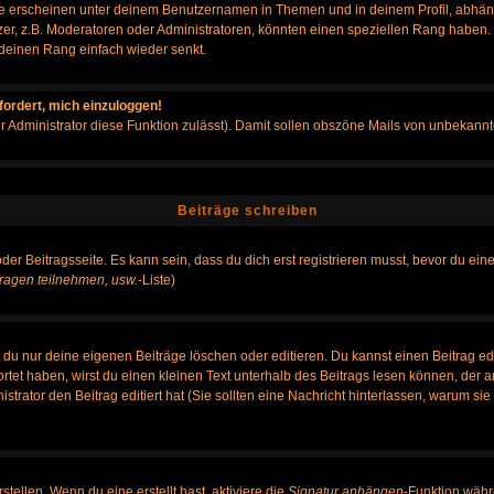
e erscheinen unter deinem Benutzernamen in Themen und in deinem Profil, abhän
r, z.B. Moderatoren oder Administratoren, könnten einen speziellen Rang haben. B
r deinen Rang einfach wieder senkt.
fordert, mich einzuloggen!
der Administrator diese Funktion zulässt). Damit sollen obszöne Mails von unbeka
Beiträge schreiben
der Beitragsseite. Es kann sein, dass du dich erst registrieren musst, bevor du e
ragen teilnehmen, usw.
-Liste)
du nur deine eigenen Beiträge löschen oder editieren. Du kannst einen Beitrag edi
ortet haben, wirst du einen kleinen Text unterhalb des Beitrags lesen können, der 
nistrator den Beitrag editiert hat (Sie sollten eine Nachricht hinterlassen, warum s
tellen. Wenn du eine erstellt hast, aktiviere die
Signatur anhängen
-Funktion währ