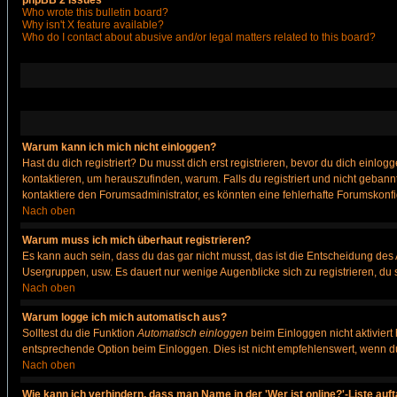
phpBB 2 Issues
Who wrote this bulletin board?
Why isn't X feature available?
Who do I contact about abusive and/or legal matters related to this board?
Warum kann ich mich nicht einloggen?
Hast du dich registriert? Du musst dich erst registrieren, bevor du dich ein
kontaktieren, um herauszufinden, warum. Falls du registriert und nicht gebann
kontaktiere den Forumsadministrator, es könnten eine fehlerhafte Forumskonfi
Nach oben
Warum muss ich mich überhaut registrieren?
Es kann auch sein, dass du das gar nicht musst, das ist die Entscheidung des Ad
Usergruppen, usw. Es dauert nur wenige Augenblicke sich zu registrieren, du so
Nach oben
Warum logge ich mich automatisch aus?
Solltest du die Funktion
Automatisch einloggen
beim Einloggen nicht aktiviert
entsprechende Option beim Einloggen. Dies ist nicht empfehlenswert, wenn du a
Nach oben
Wie kann ich verhindern, dass man Name in der 'Wer ist online?'-Liste auf