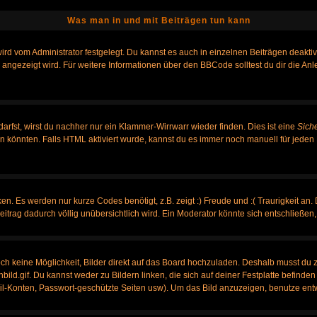
Was man in und mit Beiträgen tun kann
rd vom Administrator festgelegt. Du kannst es auch in einzelnen Beiträgen deakti
 angezeigt wird. Für weitere Informationen über den BBCode solltest du dir die An
darfst, wirst du nachher nur ein Klammer-Wirrwarr wieder finden. Dies ist eine
Sich
könnten. Falls HTML aktiviert wurde, kannst du es immer noch manuell für jeden 
n. Es werden nur kurze Codes benötigt, z.B. zeigt :) Freude und :( Traurigkeit an.
Beitrag dadurch völlig unübersichtlich wird. Ein Moderator könnte sich entschließen
noch keine Möglichkeit, Bilder direkt auf das Board hochzuladen. Deshalb musst du 
nbild.gif. Du kannst weder zu Bildern linken, die sich auf deiner Festplatte befinde
ail-Konten, Passwort-geschützte Seiten usw). Um das Bild anzuzeigen, benutze ent