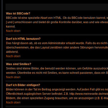
Was ist BBCode?
BBCode ist eine spezielle Abart von HTML. Ob du BBCode benutzen kannst, wi
[ und ] umschlossen und bietet dir große Kontrolle darüber, was und wie etwas
kannst.
Nach oben
Darf ich HTML benutzen?
Das hängt davon ab, ob es vom Administrator erlaubt wurde. Falls du es nicht 
überschwemmen, die das Layout zerstören oder andere Störungen hervorrufen 
aktivierst.
Nach oben
Was sind Smilies?
Smilies sind kleine Bilder, die benutzt werden können, um Gefühle auszudrücke
werden. Übertreibe es nicht mit Smilies, es kann schnell passieren, dass ein 
Nach oben
Darf ich Bilder einfügen?
Bilder können in der Tat im Beitrag angezeigt werden. Auf jeden Fall gibt es 
Öffentlichkeit zugänglichen Server befindet. Z.B. http://www.meineseite.de/mei
Bildern, die einen speziellen Zugang brauchen, um sie anzuzeigen (z.B. E-M
Nach oben