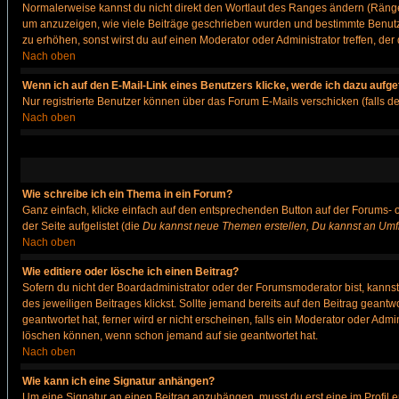
Normalerweise kannst du nicht direkt den Wortlaut des Ranges ändern (Räng
um anzuzeigen, wie viele Beiträge geschrieben wurden und bestimmte Benutze
zu erhöhen, sonst wirst du auf einen Moderator oder Administrator treffen, de
Nach oben
Wenn ich auf den E-Mail-Link eines Benutzers klicke, werde ich dazu aufge
Nur registrierte Benutzer können über das Forum E-Mails verschicken (falls 
Nach oben
Wie schreibe ich ein Thema in ein Forum?
Ganz einfach, klicke einfach auf den entsprechenden Button auf der Forums- o
der Seite aufgelistet (die
Du kannst neue Themen erstellen, Du kannst an Umf
Nach oben
Wie editiere oder lösche ich einen Beitrag?
Sofern du nicht der Boardadministrator oder der Forumsmoderator bist, kannst 
des jeweiligen Beitrages klickst. Sollte jemand bereits auf den Beitrag geantw
geantwortet hat, ferner wird er nicht erscheinen, falls ein Moderator oder Admi
löschen können, wenn schon jemand auf sie geantwortet hat.
Nach oben
Wie kann ich eine Signatur anhängen?
Um eine Signatur an einen Beitrag anzuhängen, musst du erst eine im Profil ers