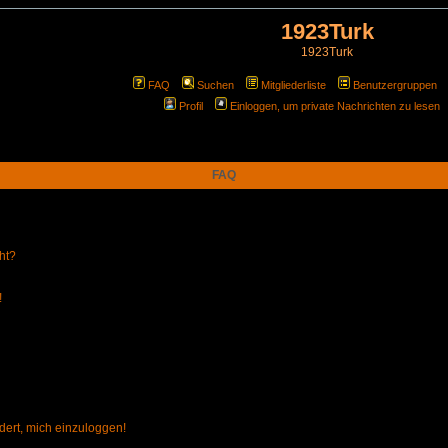
1923Turk
1923Turk
FAQ
Suchen
Mitgliederliste
Benutzergruppen
Profil
Einloggen, um private Nachrichten zu lesen
FAQ
ht?
!
dert, mich einzuloggen!