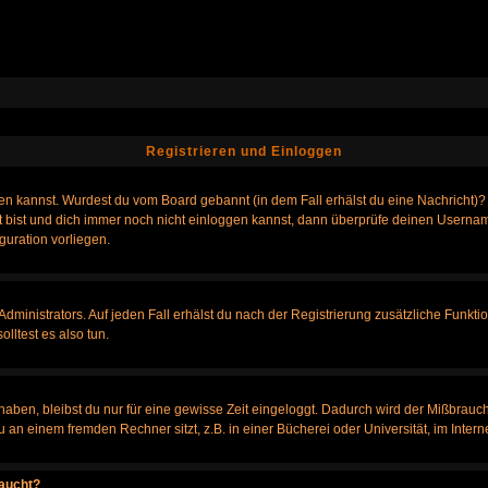
Registrieren und Einloggen
loggen kannst. Wurdest du vom Board gebannt (in dem Fall erhälst du eine Nachrich
t bist und dich immer noch nicht einloggen kannst, dann überprüfe deinen Username
guration vorliegen.
ministrators. Auf jeden Fall erhälst du nach der Registrierung zusätzliche Funktione
lltest es also tun.
 haben, bleibst du nur für eine gewisse Zeit eingeloggt. Dadurch wird der Mißbrauc
n einem fremden Rechner sitzt, z.B. in einer Bücherei oder Universität, im Intern
taucht?