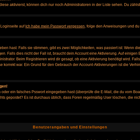
iese aktivierst, können dich nur noch Administratoren in der Liste sehen. Du zählst
 Loginseite auf
Ich habe mein Passwort vergessen
, folge den Anweisungen und du 
en hast. Falls sie stimmen, gibt es zwei Möglichkeiten, was passiert ist: Wenn d
Falls dies nicht der Fall ist, braucht dein Account eine Aktivierung. Auf einigen B
istrator. Beim Registrieren wird dir gesagt, ob eine Aktivierung benötigt wird. Fal
sse korrekt war. Ein Grund für den Gebrauch der Account-Aktivierungen ist die Verh
ggen!
oder ein falsches Psswort eingegeben hast (überprüfe die E-Mail, die du vom Boa
h nichts gepostet? Es ist durchaus üblich, dass Foren regelmäßig User löschen, die
Benutzerangaben und Einstellungen