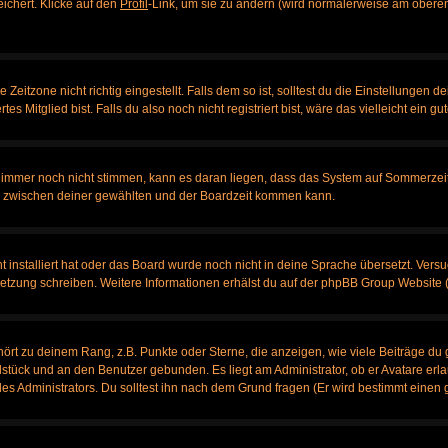
eichert. Klicke auf den
Profil
-Link, um sie zu ändern (wird normalerweise am oberen
itzone nicht richtig eingestellt. Falls dem so ist, solltest du die Einstellungen dei
es Mitglied bist. Falls du also noch nicht registriert bist, wäre das vielleicht ein g
en immer noch nicht stimmen, kann es daran liegen, dass das System auf Sommerzeit
 zwischen deiner gewählten und der Boardzeit kommen kann.
ht installiert hat oder das Board wurde noch nicht in deine Sprache übersetzt. Ve
bersetzung schreiben. Weitere Informationen erhälst du auf der phpBB Group Website 
rt zu deinem Rang, z.B. Punkte oder Sterne, die anzeigen, wie viele Beiträge du 
elstück und an den Benutzer gebunden. Es liegt am Administrator, ob er Avatare erl
s Administrators. Du solltest ihn nach dem Grund fragen (Er wird bestimmt einen 