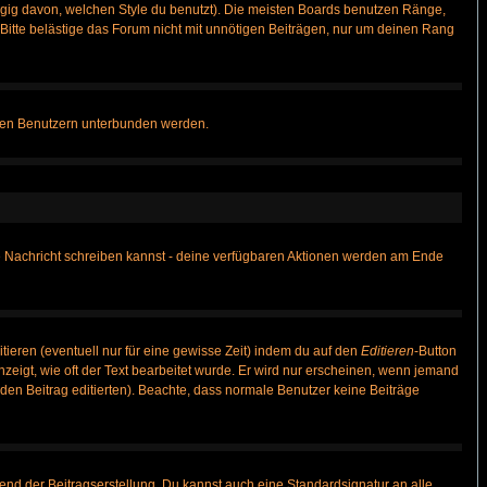
gig davon, welchen Style du benutzt). Die meisten Boards benutzen Ränge,
itte belästige das Forum nicht mit unnötigen Beiträgen, nur um deinen Rang
nnten Benutzern unterbunden werden.
ine Nachricht schreiben kannst - deine verfügbaren Aktionen werden am Ende
tieren (eventuell nur für eine gewisse Zeit) indem du auf den
Editieren
-Button
anzeigt, wie oft der Text bearbeitet wurde. Er wird nur erscheinen, wenn jemand
ie den Beitrag editierten). Beachte, dass normale Benutzer keine Beiträge
end der Beitragserstellung. Du kannst auch eine Standardsignatur an alle