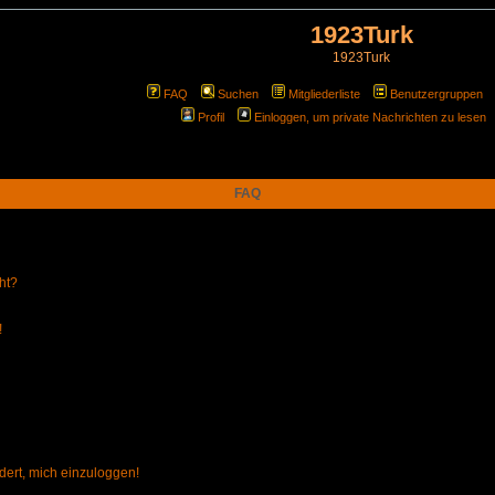
1923Turk
1923Turk
FAQ
Suchen
Mitgliederliste
Benutzergruppen
Profil
Einloggen, um private Nachrichten zu lesen
FAQ
ht?
!
dert, mich einzuloggen!