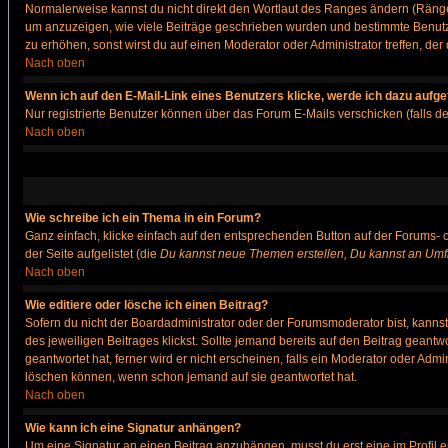
Normalerweise kannst du nicht direkt den Wortlaut des Ranges ändern (Räng
um anzuzeigen, wie viele Beiträge geschrieben wurden und bestimmte Benutze
zu erhöhen, sonst wirst du auf einen Moderator oder Administrator treffen, de
Nach oben
Wenn ich auf den E-Mail-Link eines Benutzers klicke, werde ich dazu aufge
Nur registrierte Benutzer können über das Forum E-Mails verschicken (falls 
Nach oben
Wie schreibe ich ein Thema in ein Forum?
Ganz einfach, klicke einfach auf den entsprechenden Button auf der Forums- o
der Seite aufgelistet (die
Du kannst neue Themen erstellen, Du kannst an Umf
Nach oben
Wie editiere oder lösche ich einen Beitrag?
Sofern du nicht der Boardadministrator oder der Forumsmoderator bist, kannst 
des jeweiligen Beitrages klickst. Sollte jemand bereits auf den Beitrag geantw
geantwortet hat, ferner wird er nicht erscheinen, falls ein Moderator oder Admi
löschen können, wenn schon jemand auf sie geantwortet hat.
Nach oben
Wie kann ich eine Signatur anhängen?
Um eine Signatur an einen Beitrag anzuhängen, musst du erst eine im Profil ers