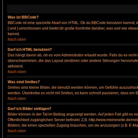
Was ist BBCode?
BBCode ist eine spezielle Abart von HTML. Ob du BBCode benutzen kannst, wi
[ und ] umschlossen und bietet dir große Kontrolle darüber, was und wie etwas
kannst.
Nach oben
Darf ich HTML benutzen?
Das hängt davon ab, ob es vom Administrator erlaubt wurde. Falls du es nicht 
überschwemmen, die das Layout zerstören oder andere Störungen hervorrufen 
aktivierst.
Nach oben
Was sind Smilies?
Smilies sind kleine Bilder, die benutzt werden können, um Gefühle auszudrücke
werden. Übertreibe es nicht mit Smilies, es kann schnell passieren, dass ein 
Nach oben
Darf ich Bilder einfügen?
Bilder können in der Tat im Beitrag angezeigt werden. Auf jeden Fall gibt es 
Öffentlichkeit zugänglichen Server befindet. Z.B. http://www.meineseite.de/mei
Bildern, die einen speziellen Zugang brauchen, um sie anzuzeigen (z.B. E-M
Nach oben