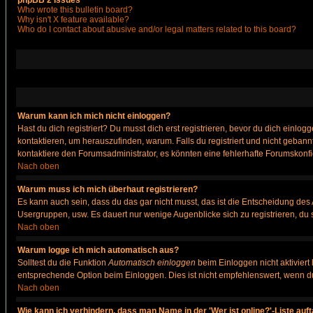
phpBB 2 Issues
Who wrote this bulletin board?
Why isn't X feature available?
Who do I contact about abusive and/or legal matters related to this board?
Warum kann ich mich nicht einloggen?
Hast du dich registriert? Du musst dich erst registrieren, bevor du dich ein
kontaktieren, um herauszufinden, warum. Falls du registriert und nicht gebann
kontaktiere den Forumsadministrator, es könnten eine fehlerhafte Forumskonfi
Nach oben
Warum muss ich mich überhaut registrieren?
Es kann auch sein, dass du das gar nicht musst, das ist die Entscheidung des Ad
Usergruppen, usw. Es dauert nur wenige Augenblicke sich zu registrieren, du so
Nach oben
Warum logge ich mich automatisch aus?
Solltest du die Funktion
Automatisch einloggen
beim Einloggen nicht aktiviert
entsprechende Option beim Einloggen. Dies ist nicht empfehlenswert, wenn du a
Nach oben
Wie kann ich verhindern, dass man Name in der 'Wer ist online?'-Liste auf