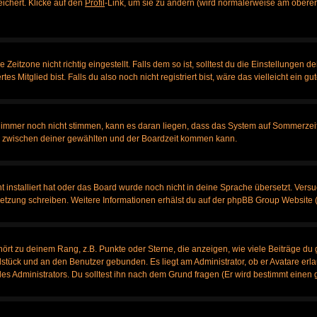
eichert. Klicke auf den
Profil
-Link, um sie zu ändern (wird normalerweise am oberen
itzone nicht richtig eingestellt. Falls dem so ist, solltest du die Einstellungen dei
es Mitglied bist. Falls du also noch nicht registriert bist, wäre das vielleicht ein g
en immer noch nicht stimmen, kann es daran liegen, dass das System auf Sommerzeit
 zwischen deiner gewählten und der Boardzeit kommen kann.
ht installiert hat oder das Board wurde noch nicht in deine Sprache übersetzt. Ve
bersetzung schreiben. Weitere Informationen erhälst du auf der phpBB Group Website 
rt zu deinem Rang, z.B. Punkte oder Sterne, die anzeigen, wie viele Beiträge du 
elstück und an den Benutzer gebunden. Es liegt am Administrator, ob er Avatare erl
s Administrators. Du solltest ihn nach dem Grund fragen (Er wird bestimmt einen 