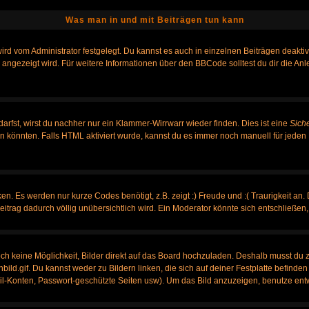
Was man in und mit Beiträgen tun kann
rd vom Administrator festgelegt. Du kannst es auch in einzelnen Beiträgen deakti
 angezeigt wird. Für weitere Informationen über den BBCode solltest du dir die An
darfst, wirst du nachher nur ein Klammer-Wirrwarr wieder finden. Dies ist eine
Sich
könnten. Falls HTML aktiviert wurde, kannst du es immer noch manuell für jeden 
n. Es werden nur kurze Codes benötigt, z.B. zeigt :) Freude und :( Traurigkeit an.
Beitrag dadurch völlig unübersichtlich wird. Ein Moderator könnte sich entschließen
noch keine Möglichkeit, Bilder direkt auf das Board hochzuladen. Deshalb musst du 
nbild.gif. Du kannst weder zu Bildern linken, die sich auf deiner Festplatte befinde
ail-Konten, Passwort-geschützte Seiten usw). Um das Bild anzuzeigen, benutze ent