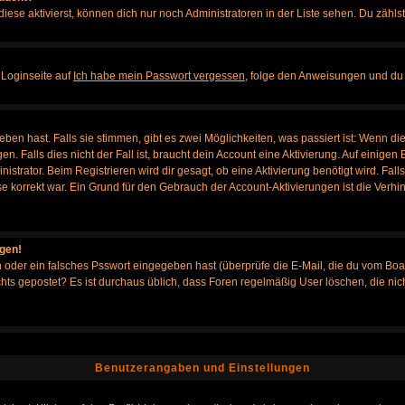
iese aktivierst, können dich nur noch Administratoren in der Liste sehen. Du zählst
 Loginseite auf
Ich habe mein Passwort vergessen
, folge den Anweisungen und du 
en hast. Falls sie stimmen, gibt es zwei Möglichkeiten, was passiert ist: Wenn d
Falls dies nicht der Fall ist, braucht dein Account eine Aktivierung. Auf einigen B
istrator. Beim Registrieren wird dir gesagt, ob eine Aktivierung benötigt wird. Fal
sse korrekt war. Ein Grund für den Gebrauch der Account-Aktivierungen ist die Verh
ggen!
oder ein falsches Psswort eingegeben hast (überprüfe die E-Mail, die du vom Boa
h nichts gepostet? Es ist durchaus üblich, dass Foren regelmäßig User löschen, die
Benutzerangaben und Einstellungen