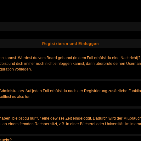
Registrieren und Einloggen
loggen kannst. Wurdest du vom Board gebannt (in dem Fall erhälst du eine Nachrich
t bist und dich immer noch nicht einloggen kannst, dann überprüfe deinen Username
guration vorliegen.
ministrators. Auf jeden Fall erhälst du nach der Registrierung zusätzliche Funktione
lltest es also tun.
 haben, bleibst du nur für eine gewisse Zeit eingeloggt. Dadurch wird der Mißbrauc
n einem fremden Rechner sitzt, z.B. in einer Bücherei oder Universität, im Intern
taucht?