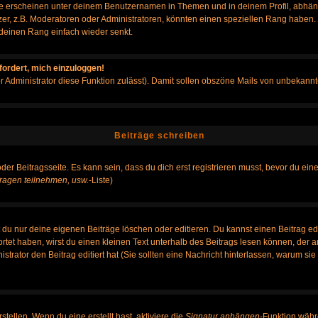
e erscheinen unter deinem Benutzernamen in Themen und in deinem Profil, abhän
r, z.B. Moderatoren oder Administratoren, könnten einen speziellen Rang haben. B
r deinen Rang einfach wieder senkt.
fordert, mich einzuloggen!
der Administrator diese Funktion zulässt). Damit sollen obszöne Mails von unbeka
Beiträge schreiben
der Beitragsseite. Es kann sein, dass du dich erst registrieren musst, bevor du e
ragen teilnehmen, usw.
-Liste)
du nur deine eigenen Beiträge löschen oder editieren. Du kannst einen Beitrag edi
ortet haben, wirst du einen kleinen Text unterhalb des Beitrags lesen können, der 
nistrator den Beitrag editiert hat (Sie sollten eine Nachricht hinterlassen, warum s
tellen. Wenn du eine erstellt hast, aktiviere die
Signatur anhängen
-Funktion währ