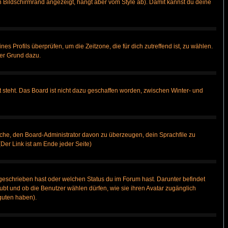
 Bildschirmrand angezeigt, hängt aber vom Style ab). Damit kannst du deine
nes Profils überprüfen, um die Zeitzone, die für dich zutreffend ist, zu wählen.
uter Grund dazu.
 steht. Das Board ist nicht dazu geschaffen worden, zwischen Winter- und
rsuche, den Board-Administrator davon zu überzeugen, dein Sprachfile zu
(Der Link ist am Ende jeder Seite)
geschrieben hast oder welchen Status du im Forum hast. Darunter befindet
aubt und ob die Benutzer wählen dürfen, wie sie ihren Avatar zugänglich
guten haben).