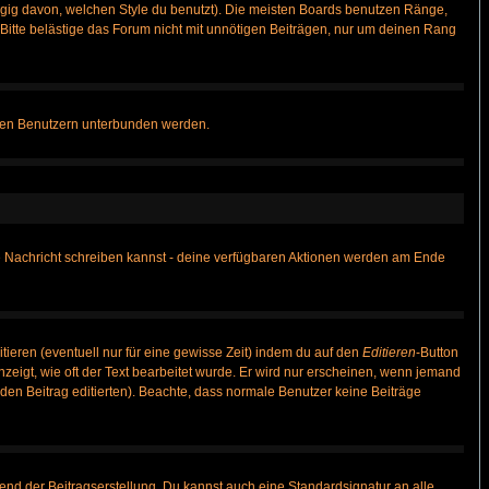
gig davon, welchen Style du benutzt). Die meisten Boards benutzen Ränge,
itte belästige das Forum nicht mit unnötigen Beiträgen, nur um deinen Rang
nnten Benutzern unterbunden werden.
ine Nachricht schreiben kannst - deine verfügbaren Aktionen werden am Ende
tieren (eventuell nur für eine gewisse Zeit) indem du auf den
Editieren
-Button
anzeigt, wie oft der Text bearbeitet wurde. Er wird nur erscheinen, wenn jemand
ie den Beitrag editierten). Beachte, dass normale Benutzer keine Beiträge
end der Beitragserstellung. Du kannst auch eine Standardsignatur an alle