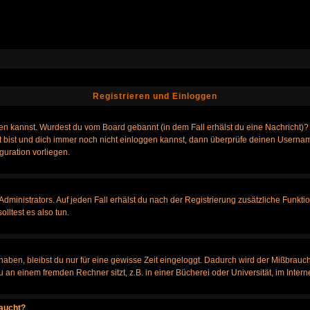
Registrieren und Einloggen
loggen kannst. Wurdest du vom Board gebannt (in dem Fall erhälst du eine Nachrich
t bist und dich immer noch nicht einloggen kannst, dann überprüfe deinen Username
guration vorliegen.
ministrators. Auf jeden Fall erhälst du nach der Registrierung zusätzliche Funktione
lltest es also tun.
 haben, bleibst du nur für eine gewisse Zeit eingeloggt. Dadurch wird der Mißbrauc
n einem fremden Rechner sitzt, z.B. in einer Bücherei oder Universität, im Intern
taucht?