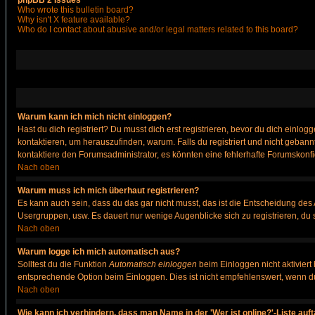
phpBB 2 Issues
Who wrote this bulletin board?
Why isn't X feature available?
Who do I contact about abusive and/or legal matters related to this board?
Warum kann ich mich nicht einloggen?
Hast du dich registriert? Du musst dich erst registrieren, bevor du dich ein
kontaktieren, um herauszufinden, warum. Falls du registriert und nicht gebann
kontaktiere den Forumsadministrator, es könnten eine fehlerhafte Forumskonfi
Nach oben
Warum muss ich mich überhaut registrieren?
Es kann auch sein, dass du das gar nicht musst, das ist die Entscheidung des Ad
Usergruppen, usw. Es dauert nur wenige Augenblicke sich zu registrieren, du so
Nach oben
Warum logge ich mich automatisch aus?
Solltest du die Funktion
Automatisch einloggen
beim Einloggen nicht aktiviert
entsprechende Option beim Einloggen. Dies ist nicht empfehlenswert, wenn du a
Nach oben
Wie kann ich verhindern, dass man Name in der 'Wer ist online?'-Liste auf