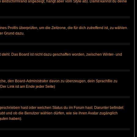
 Bildschirmrand angezeigt, hängt aber vom Style ab). Damit kannst du deine
nes Profils überprüfen, um die Zeitzone, die für dich zutreffend ist, zu wählen.
uter Grund dazu.
 steht. Das Board ist nicht dazu geschaffen worden, zwischen Winter- und
rsuche, den Board-Administrator davon zu überzeugen, dein Sprachfile zu
(Der Link ist am Ende jeder Seite)
geschrieben hast oder welchen Status du im Forum hast. Darunter befindet
aubt und ob die Benutzer wählen dürfen, wie sie ihren Avatar zugänglich
guten haben).