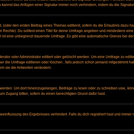
u kannst das Anfügen einer Signatur immer noch verhindern, indem du die Signatur
, (oder den ersten Beitrag eines Themas editierst, sofern du die Erlaubnis dazu has
chen Rechte). Du solltest einen Titel für deine Umfrage angeben und mindestens ein
, 0 ist eine unbegrenzt dauernde Umfrage. Es gibt eine automatische Grenze bei der 
tor oder Administrator editiert oder gelöscht werden. Um eine Umfrage zu editier
 die Umfrage editieren oder löschen , falls jedoch schon jemand mitgestimmt hat,
em sie die Antworten verändern.
rden. Um dort hineinzugelangen, Beiträge zu lesen oder zu schreiben usw., könn
 um Zugang bitten, sofern du einen berechtigten Grund dafür hast.
influssung des Ergebnisses verhindert. Falls du dich registriert hast und immer no