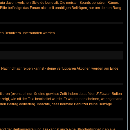
gig davon, welchen Style du benutzt). Die meisten Boards benutzen Ränge,
itte belästige das Forum nicht mit unnötigen Beiträgen, nur um deinen Rang
nnten Benutzern unterbunden werden.
ine Nachricht schreiben kannst - deine verfügbaren Aktionen werden am Ende
tieren (eventuell nur für eine gewisse Zeit) indem du auf den
Editieren
-Button
anzeigt, wie oft der Text bearbeitet wurde. Er wird nur erscheinen, wenn jemand
ie den Beitrag editierten). Beachte, dass normale Benutzer keine Beiträge
end der Beitragserstellung. Du kannst auch eine Standardsignatur an alle