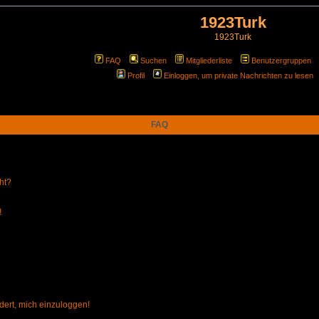
1923Turk
1923Turk
FAQ
Suchen
Mitgliederliste
Benutzergruppen
Profil
Einloggen, um private Nachrichten zu lesen
FAQ
ht?
!
dert, mich einzuloggen!