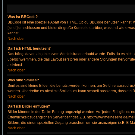
Was ist BBCode?
BBCode ist eine spezielle Abart von HTML. Ob du BBCode benutzen kannst, wi
[ und ] umschlossen und bietet dir große Kontrolle darüber, was und wie etwas
kannst.
Nach oben
Darf ich HTML benutzen?
Das hängt davon ab, ob es vom Administrator erlaubt wurde. Falls du es nicht 
überschwemmen, die das Layout zerstören oder andere Störungen hervorrufen 
aktivierst.
Nach oben
Was sind Smilies?
Smilies sind kleine Bilder, die benutzt werden können, um Gefühle auszudrücke
werden. Übertreibe es nicht mit Smilies, es kann schnell passieren, dass ein 
Nach oben
Darf ich Bilder einfügen?
Bilder können in der Tat im Beitrag angezeigt werden. Auf jeden Fall gibt es 
Öffentlichkeit zugänglichen Server befindet. Z.B. http://www.meineseite.de/mei
Bildern, die einen speziellen Zugang brauchen, um sie anzuzeigen (z.B. E-M
Nach oben