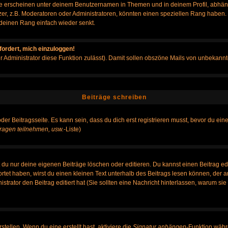
e erscheinen unter deinem Benutzernamen in Themen und in deinem Profil, abhän
r, z.B. Moderatoren oder Administratoren, könnten einen speziellen Rang haben. B
r deinen Rang einfach wieder senkt.
fordert, mich einzuloggen!
der Administrator diese Funktion zulässt). Damit sollen obszöne Mails von unbeka
Beiträge schreiben
der Beitragsseite. Es kann sein, dass du dich erst registrieren musst, bevor du e
ragen teilnehmen, usw.
-Liste)
du nur deine eigenen Beiträge löschen oder editieren. Du kannst einen Beitrag edi
ortet haben, wirst du einen kleinen Text unterhalb des Beitrags lesen können, der 
nistrator den Beitrag editiert hat (Sie sollten eine Nachricht hinterlassen, warum s
tellen. Wenn du eine erstellt hast, aktiviere die
Signatur anhängen
-Funktion währ