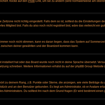
eichert. Klicke auf den
Profil
-Link, um sie zu ändern (wird normalerweise am oberen
itzone nicht richtig eingestellt. Falls dem so ist, solltest du die Einstellungen dei
es Mitglied bist. Falls du also noch nicht registriert bist, wäre das vielleicht ein g
en immer noch nicht stimmen, kann es daran liegen, dass das System auf Sommerzeit
 zwischen deiner gewählten und der Boardzeit kommen kann.
ht installiert hat oder das Board wurde noch nicht in deine Sprache übersetzt. Ve
bersetzung schreiben. Weitere Informationen erhälst du auf der phpBB Group Website 
rt zu deinem Rang, z.B. Punkte oder Sterne, die anzeigen, wie viele Beiträge du 
elstück und an den Benutzer gebunden. Es liegt am Administrator, ob er Avatare erl
s Administrators. Du solltest ihn nach dem Grund fragen (Er wird bestimmt einen 