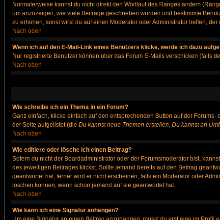
Normalerweise kannst du nicht direkt den Wortlaut des Ranges ändern (Räng
um anzuzeigen, wie viele Beiträge geschrieben wurden und bestimmte Benutze
zu erhöhen, sonst wirst du auf einen Moderator oder Administrator treffen, de
Nach oben
Wenn ich auf den E-Mail-Link eines Benutzers klicke, werde ich dazu aufge
Nur registrierte Benutzer können über das Forum E-Mails verschicken (falls 
Nach oben
Wie schreibe ich ein Thema in ein Forum?
Ganz einfach, klicke einfach auf den entsprechenden Button auf der Forums- o
der Seite aufgelistet (die
Du kannst neue Themen erstellen, Du kannst an Umf
Nach oben
Wie editiere oder lösche ich einen Beitrag?
Sofern du nicht der Boardadministrator oder der Forumsmoderator bist, kannst 
des jeweiligen Beitrages klickst. Sollte jemand bereits auf den Beitrag geantw
geantwortet hat, ferner wird er nicht erscheinen, falls ein Moderator oder Admi
löschen können, wenn schon jemand auf sie geantwortet hat.
Nach oben
Wie kann ich eine Signatur anhängen?
Um eine Signatur an einen Beitrag anzuhängen, musst du erst eine im Profil ers