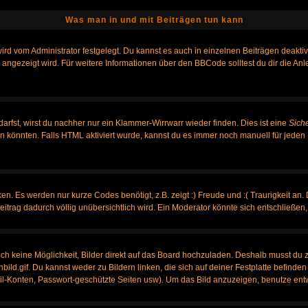
Was man in und mit Beiträgen tun kann
rd vom Administrator festgelegt. Du kannst es auch in einzelnen Beiträgen deakti
 angezeigt wird. Für weitere Informationen über den BBCode solltest du dir die An
darfst, wirst du nachher nur ein Klammer-Wirrwarr wieder finden. Dies ist eine
Sich
könnten. Falls HTML aktiviert wurde, kannst du es immer noch manuell für jeden 
n. Es werden nur kurze Codes benötigt, z.B. zeigt :) Freude und :( Traurigkeit an.
Beitrag dadurch völlig unübersichtlich wird. Ein Moderator könnte sich entschließen
noch keine Möglichkeit, Bilder direkt auf das Board hochzuladen. Deshalb musst du 
nbild.gif. Du kannst weder zu Bildern linken, die sich auf deiner Festplatte befinde
ail-Konten, Passwort-geschützte Seiten usw). Um das Bild anzuzeigen, benutze ent