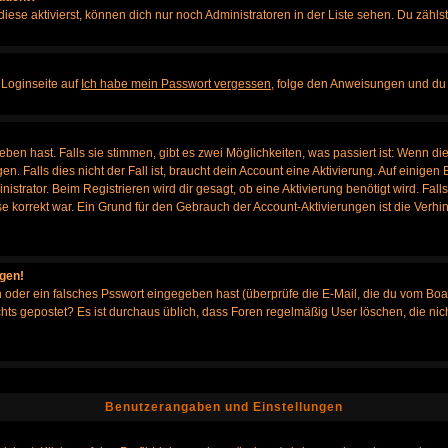
iese aktivierst, können dich nur noch Administratoren in der Liste sehen. Du zählst
 Loginseite auf
Ich habe mein Passwort vergessen
, folge den Anweisungen und du 
en hast. Falls sie stimmen, gibt es zwei Möglichkeiten, was passiert ist: Wenn d
Falls dies nicht der Fall ist, braucht dein Account eine Aktivierung. Auf einigen B
istrator. Beim Registrieren wird dir gesagt, ob eine Aktivierung benötigt wird. Fal
sse korrekt war. Ein Grund für den Gebrauch der Account-Aktivierungen ist die Verh
ggen!
oder ein falsches Psswort eingegeben hast (überprüfe die E-Mail, die du vom Boa
h nichts gepostet? Es ist durchaus üblich, dass Foren regelmäßig User löschen, die
Benutzerangaben und Einstellungen