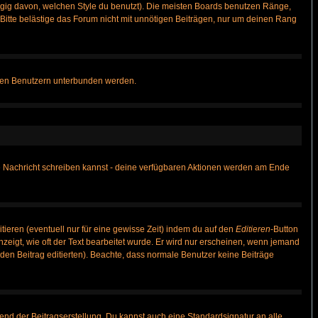
gig davon, welchen Style du benutzt). Die meisten Boards benutzen Ränge,
itte belästige das Forum nicht mit unnötigen Beiträgen, nur um deinen Rang
nnten Benutzern unterbunden werden.
ine Nachricht schreiben kannst - deine verfügbaren Aktionen werden am Ende
tieren (eventuell nur für eine gewisse Zeit) indem du auf den
Editieren
-Button
anzeigt, wie oft der Text bearbeitet wurde. Er wird nur erscheinen, wenn jemand
ie den Beitrag editierten). Beachte, dass normale Benutzer keine Beiträge
end der Beitragserstellung. Du kannst auch eine Standardsignatur an alle