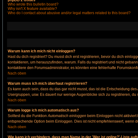
phpBB 2 Issues
Who wrote this bulletin board?
Why isn't X feature available?
Who do I contact about abusive and/or legal matters related to this board?
Warum kann ich mich nicht einloggen?
Hast du dich registriert? Du musst dich erst registrieren, bevor du dich ein
kontaktieren, um herauszufinden, warum. Falls du registriert und nicht gebann
kontaktiere den Forumsadministrator, es könnten eine fehlerhafte Forumskonfi
Nach oben
Warum muss ich mich überhaut registrieren?
Es kann auch sein, dass du das gar nicht musst, das ist die Entscheidung des Ad
Usergruppen, usw. Es dauert nur wenige Augenblicke sich zu registrieren, du so
Nach oben
Warum logge ich mich automatisch aus?
Solltest du die Funktion
Automatisch einloggen
beim Einloggen nicht aktiviert
entsprechende Option beim Einloggen. Dies ist nicht empfehlenswert, wenn du a
Nach oben
Wie kann ich verhindern, dass man Name in der 'Wer ist online?'-Liste auf