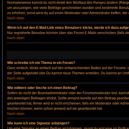
Normalerweise kannst du nicht direkt den Wortlaut des Ranges ändern (Räng
um anzuzeigen, wie viele Beiträge geschrieben wurden und bestimmte Benutze
zu erhöhen, sonst wirst du auf einen Moderator oder Administrator treffen, de
Nach oben
Wenn ich auf den E-Mail-Link eines Benutzers klicke, werde ich dazu aufge
Nur registrierte Benutzer können über das Forum E-Mails verschicken (falls 
Nach oben
Wie schreibe ich ein Thema in ein Forum?
Ganz einfach, klicke einfach auf den entsprechenden Button auf der Forums- o
der Seite aufgelistet (die
Du kannst neue Themen erstellen, Du kannst an Umf
Nach oben
Wie editiere oder lösche ich einen Beitrag?
Sofern du nicht der Boardadministrator oder der Forumsmoderator bist, kannst 
des jeweiligen Beitrages klickst. Sollte jemand bereits auf den Beitrag geantw
geantwortet hat, ferner wird er nicht erscheinen, falls ein Moderator oder Admi
löschen können, wenn schon jemand auf sie geantwortet hat.
Nach oben
Wie kann ich eine Signatur anhängen?
Um eine Signatur an einen Beitrag anzuhängen, musst du erst eine im Profil ers