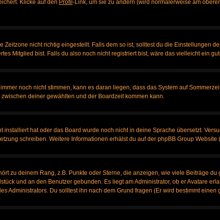
eichert. Klicke auf den
Profil
-Link, um sie zu ändern (wird normalerweise am oberen
itzone nicht richtig eingestellt. Falls dem so ist, solltest du die Einstellungen dei
es Mitglied bist. Falls du also noch nicht registriert bist, wäre das vielleicht ein g
en immer noch nicht stimmen, kann es daran liegen, dass das System auf Sommerzeit
 zwischen deiner gewählten und der Boardzeit kommen kann.
ht installiert hat oder das Board wurde noch nicht in deine Sprache übersetzt. Ve
bersetzung schreiben. Weitere Informationen erhälst du auf der phpBB Group Website 
rt zu deinem Rang, z.B. Punkte oder Sterne, die anzeigen, wie viele Beiträge du 
elstück und an den Benutzer gebunden. Es liegt am Administrator, ob er Avatare erl
s Administrators. Du solltest ihn nach dem Grund fragen (Er wird bestimmt einen 