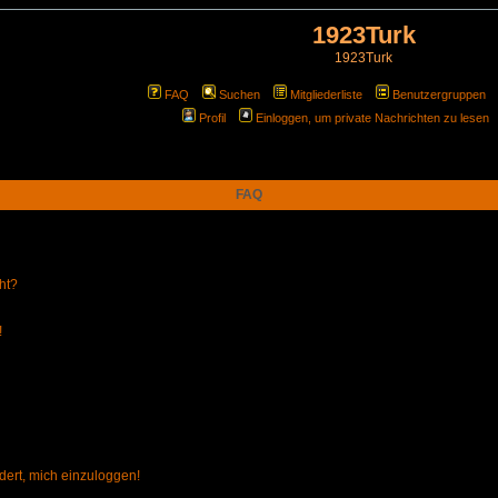
1923Turk
1923Turk
FAQ
Suchen
Mitgliederliste
Benutzergruppen
Profil
Einloggen, um private Nachrichten zu lesen
FAQ
ht?
!
dert, mich einzuloggen!