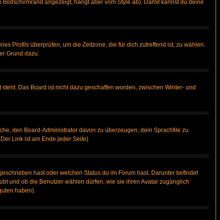
 Bildschirmrand angezeigt, hängt aber vom Style ab). Damit kannst du deine
nes Profils überprüfen, um die Zeitzone, die für dich zutreffend ist, zu wählen.
uter Grund dazu.
 steht. Das Board ist nicht dazu geschaffen worden, zwischen Winter- und
rsuche, den Board-Administrator davon zu überzeugen, dein Sprachfile zu
(Der Link ist am Ende jeder Seite)
geschrieben hast oder welchen Status du im Forum hast. Darunter befindet
aubt und ob die Benutzer wählen dürfen, wie sie ihren Avatar zugänglich
guten haben).