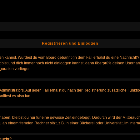
Registrieren und Einloggen
loggen kannst. Wurdest du vom Board gebannt (in dem Fall erhälst du eine Nachrich
t bist und dich immer noch nicht einloggen kannst, dann überprüfe deinen Username
guration vorliegen.
ministrators. Auf jeden Fall erhälst du nach der Registrierung zusätzliche Funktione
lltest es also tun.
 haben, bleibst du nur für eine gewisse Zeit eingeloggt. Dadurch wird der Mißbrauc
n einem fremden Rechner sitzt, z.B. in einer Bücherei oder Universität, im Intern
taucht?