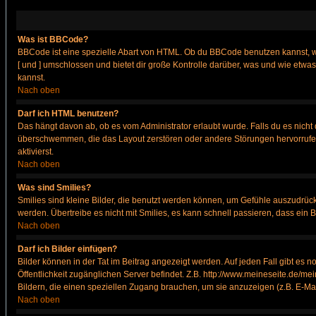
Was ist BBCode?
BBCode ist eine spezielle Abart von HTML. Ob du BBCode benutzen kannst, wi
[ und ] umschlossen und bietet dir große Kontrolle darüber, was und wie etwas
kannst.
Nach oben
Darf ich HTML benutzen?
Das hängt davon ab, ob es vom Administrator erlaubt wurde. Falls du es nicht 
überschwemmen, die das Layout zerstören oder andere Störungen hervorrufen 
aktivierst.
Nach oben
Was sind Smilies?
Smilies sind kleine Bilder, die benutzt werden können, um Gefühle auszudrücke
werden. Übertreibe es nicht mit Smilies, es kann schnell passieren, dass ein 
Nach oben
Darf ich Bilder einfügen?
Bilder können in der Tat im Beitrag angezeigt werden. Auf jeden Fall gibt es 
Öffentlichkeit zugänglichen Server befindet. Z.B. http://www.meineseite.de/mei
Bildern, die einen speziellen Zugang brauchen, um sie anzuzeigen (z.B. E-M
Nach oben