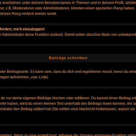
e erscheinen unter deinem Benutzernamen in Themen und in deinem Profil, abhän
r, z.B. Moderatoren oder Administratoren, könnten einen speziellen Rang haben. B
r deinen Rang einfach wieder senkt.
fordert, mich einzuloggen!
der Administrator diese Funktion zulässt). Damit sollen obszöne Mails von unbeka
Beiträge schreiben
der Beitragsseite. Es kann sein, dass du dich erst registrieren musst, bevor du e
ragen teilnehmen, usw.
-Liste)
du nur deine eigenen Beiträge löschen oder editieren. Du kannst einen Beitrag edi
ortet haben, wirst du einen kleinen Text unterhalb des Beitrags lesen können, der 
nistrator den Beitrag editiert hat (Sie sollten eine Nachricht hinterlassen, warum s
tellen. Wenn du eine erstellt hast, aktiviere die
Signatur anhängen
-Funktion währ