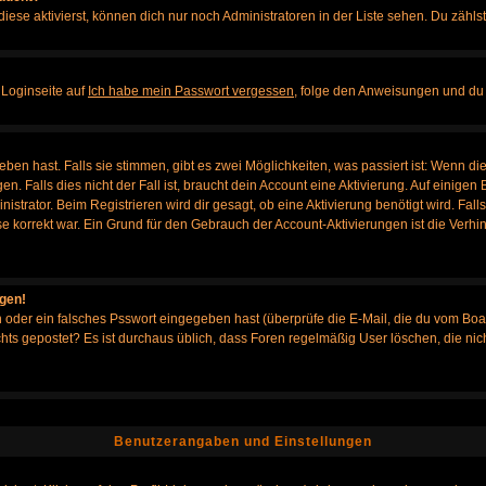
iese aktivierst, können dich nur noch Administratoren in der Liste sehen. Du zählst
 Loginseite auf
Ich habe mein Passwort vergessen
, folge den Anweisungen und du 
en hast. Falls sie stimmen, gibt es zwei Möglichkeiten, was passiert ist: Wenn d
Falls dies nicht der Fall ist, braucht dein Account eine Aktivierung. Auf einigen B
istrator. Beim Registrieren wird dir gesagt, ob eine Aktivierung benötigt wird. Fal
sse korrekt war. Ein Grund für den Gebrauch der Account-Aktivierungen ist die Verh
ggen!
oder ein falsches Psswort eingegeben hast (überprüfe die E-Mail, die du vom Boa
h nichts gepostet? Es ist durchaus üblich, dass Foren regelmäßig User löschen, die
Benutzerangaben und Einstellungen