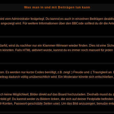
Was man in und mit Beiträgen tun kann
rd vom Administrator festgelegt. Du kannst es auch in einzelnen Beiträgen deakti
 angezeigt wird. Für weitere Informationen über den BBCode solltest du dir die An
darfst, wirst du nachher nur ein Klammer-Wirrwarr wieder finden. Dies ist eine
Sich
könnten. Falls HTML aktiviert wurde, kannst du es immer noch manuell für jeden 
n. Es werden nur kurze Codes benötigt, z.B. zeigt :) Freude und :( Traurigkeit an.
Beitrag dadurch völlig unübersichtlich wird. Ein Moderator könnte sich entschließen
noch keine Möglichkeit, Bilder direkt auf das Board hochzuladen. Deshalb musst du 
nbild.gif. Du kannst weder zu Bildern linken, die sich auf deiner Festplatte befinde
ail-Konten, Passwort-geschützte Seiten usw). Um das Bild anzuzeigen, benutze ent