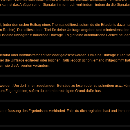
u kannst das Anfügen einer Signatur immer noch verhindern, indem du die Signatur
, (oder den ersten Beitrag eines Themas editierst, sofern du die Erlaubnis dazu has
chen Rechte). Du solltest einen Titel für deine Umfrage angeben und mindestens ein
, 0 ist eine unbegrenzt dauernde Umfrage. Es gibt eine automatische Grenze bei der 
tor oder Administrator editiert oder gelöscht werden. Um eine Umfrage zu editier
 die Umfrage editieren oder löschen , falls jedoch schon jemand mitgestimmt hat,
em sie die Antworten verändern.
rden. Um dort hineinzugelangen, Beiträge zu lesen oder zu schreiben usw., könn
 um Zugang bitten, sofern du einen berechtigten Grund dafür hast.
influssung des Ergebnisses verhindert. Falls du dich registriert hast und immer no