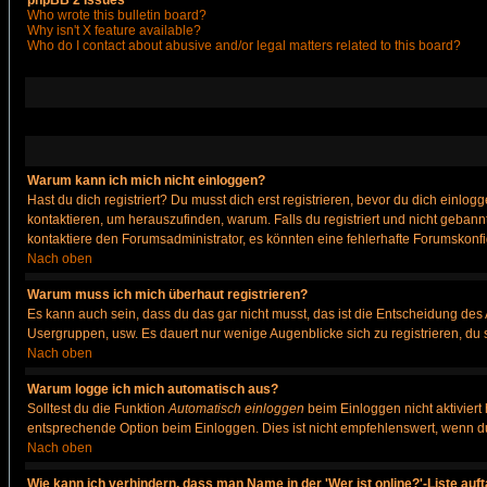
phpBB 2 Issues
Who wrote this bulletin board?
Why isn't X feature available?
Who do I contact about abusive and/or legal matters related to this board?
Warum kann ich mich nicht einloggen?
Hast du dich registriert? Du musst dich erst registrieren, bevor du dich ein
kontaktieren, um herauszufinden, warum. Falls du registriert und nicht gebann
kontaktiere den Forumsadministrator, es könnten eine fehlerhafte Forumskonfi
Nach oben
Warum muss ich mich überhaut registrieren?
Es kann auch sein, dass du das gar nicht musst, das ist die Entscheidung des Ad
Usergruppen, usw. Es dauert nur wenige Augenblicke sich zu registrieren, du so
Nach oben
Warum logge ich mich automatisch aus?
Solltest du die Funktion
Automatisch einloggen
beim Einloggen nicht aktiviert
entsprechende Option beim Einloggen. Dies ist nicht empfehlenswert, wenn du a
Nach oben
Wie kann ich verhindern, dass man Name in der 'Wer ist online?'-Liste auf