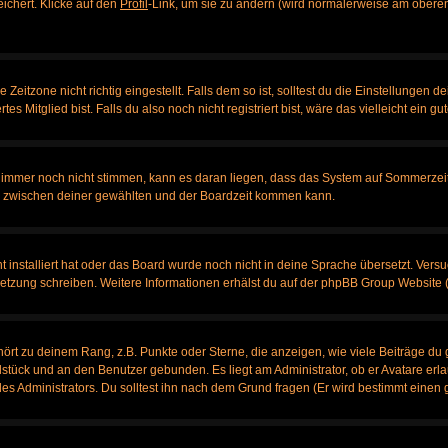
eichert. Klicke auf den
Profil
-Link, um sie zu ändern (wird normalerweise am oberen
itzone nicht richtig eingestellt. Falls dem so ist, solltest du die Einstellungen dei
es Mitglied bist. Falls du also noch nicht registriert bist, wäre das vielleicht ein g
en immer noch nicht stimmen, kann es daran liegen, dass das System auf Sommerzeit
 zwischen deiner gewählten und der Boardzeit kommen kann.
ht installiert hat oder das Board wurde noch nicht in deine Sprache übersetzt. Ve
bersetzung schreiben. Weitere Informationen erhälst du auf der phpBB Group Website 
rt zu deinem Rang, z.B. Punkte oder Sterne, die anzeigen, wie viele Beiträge du 
elstück und an den Benutzer gebunden. Es liegt am Administrator, ob er Avatare erl
s Administrators. Du solltest ihn nach dem Grund fragen (Er wird bestimmt einen 