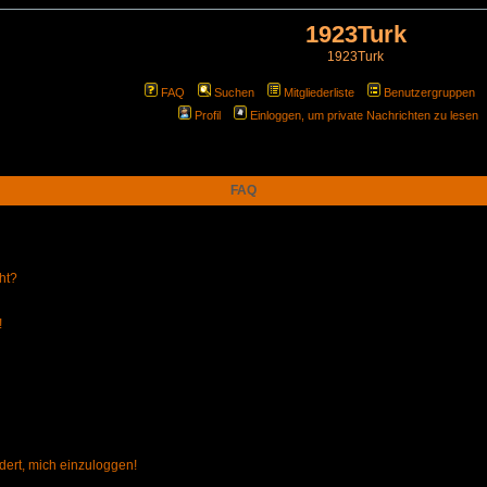
1923Turk
1923Turk
FAQ
Suchen
Mitgliederliste
Benutzergruppen
Profil
Einloggen, um private Nachrichten zu lesen
FAQ
ht?
!
dert, mich einzuloggen!