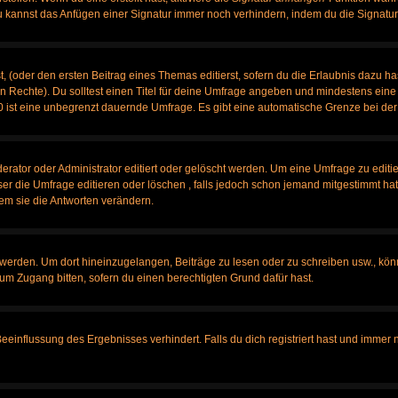
u kannst das Anfügen einer Signatur immer noch verhindern, indem du die Signatur
, (oder den ersten Beitrag eines Themas editierst, sofern du die Erlaubnis dazu has
chen Rechte). Du solltest einen Titel für deine Umfrage angeben und mindestens ein
, 0 ist eine unbegrenzt dauernde Umfrage. Es gibt eine automatische Grenze bei der 
tor oder Administrator editiert oder gelöscht werden. Um eine Umfrage zu editier
 die Umfrage editieren oder löschen , falls jedoch schon jemand mitgestimmt hat,
em sie die Antworten verändern.
rden. Um dort hineinzugelangen, Beiträge zu lesen oder zu schreiben usw., könn
 um Zugang bitten, sofern du einen berechtigten Grund dafür hast.
influssung des Ergebnisses verhindert. Falls du dich registriert hast und immer no