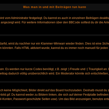
Was man in und mit Beiträgen tun kann
rd vom Administrator festgelegt. Du kannst es auch in einzelnen Beiträgen deakti
 angezeigt wird. Für weitere Informationen über den BBCode solltest du dir die An
darfst, wirst du nachher nur ein Klammer-Wirrwarr wieder finden. Dies ist eine
Sich
könnten. Falls HTML aktiviert wurde, kannst du es immer noch manuell für jeden 
n. Es werden nur kurze Codes benötigt, z.B. zeigt :) Freude und :( Traurigkeit an.
Beitrag dadurch völlig unübersichtlich wird. Ein Moderator könnte sich entschließen
noch keine Möglichkeit, Bilder direkt auf das Board hochzuladen. Deshalb musst du 
nbild.gif. Du kannst weder zu Bildern linken, die sich auf deiner Festplatte befinde
ail-Konten, Passwort-geschützte Seiten usw). Um das Bild anzuzeigen, benutze ent