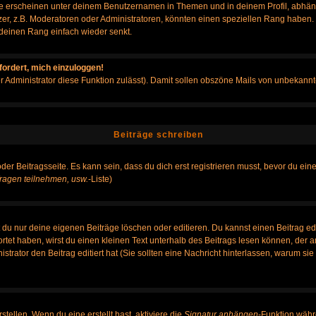
e erscheinen unter deinem Benutzernamen in Themen und in deinem Profil, abhän
r, z.B. Moderatoren oder Administratoren, könnten einen speziellen Rang haben. B
r deinen Rang einfach wieder senkt.
fordert, mich einzuloggen!
der Administrator diese Funktion zulässt). Damit sollen obszöne Mails von unbeka
Beiträge schreiben
der Beitragsseite. Es kann sein, dass du dich erst registrieren musst, bevor du e
ragen teilnehmen, usw.
-Liste)
du nur deine eigenen Beiträge löschen oder editieren. Du kannst einen Beitrag edi
ortet haben, wirst du einen kleinen Text unterhalb des Beitrags lesen können, der 
nistrator den Beitrag editiert hat (Sie sollten eine Nachricht hinterlassen, warum s
tellen. Wenn du eine erstellt hast, aktiviere die
Signatur anhängen
-Funktion währ