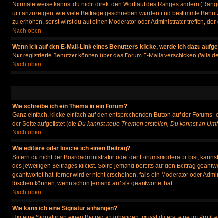
Normalerweise kannst du nicht direkt den Wortlaut des Ranges ändern (Räng
um anzuzeigen, wie viele Beiträge geschrieben wurden und bestimmte Benutze
zu erhöhen, sonst wirst du auf einen Moderator oder Administrator treffen, de
Nach oben
Wenn ich auf den E-Mail-Link eines Benutzers klicke, werde ich dazu aufge
Nur registrierte Benutzer können über das Forum E-Mails verschicken (falls 
Nach oben
Wie schreibe ich ein Thema in ein Forum?
Ganz einfach, klicke einfach auf den entsprechenden Button auf der Forums- o
der Seite aufgelistet (die
Du kannst neue Themen erstellen, Du kannst an Umf
Nach oben
Wie editiere oder lösche ich einen Beitrag?
Sofern du nicht der Boardadministrator oder der Forumsmoderator bist, kannst 
des jeweiligen Beitrages klickst. Sollte jemand bereits auf den Beitrag geantw
geantwortet hat, ferner wird er nicht erscheinen, falls ein Moderator oder Admi
löschen können, wenn schon jemand auf sie geantwortet hat.
Nach oben
Wie kann ich eine Signatur anhängen?
Um eine Signatur an einen Beitrag anzuhängen, musst du erst eine im Profil ers