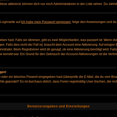
iese aktivierst, können dich nur noch Administratoren in der Liste sehen. Du zählst
 Loginseite auf
Ich habe mein Passwort vergessen
, folge den Anweisungen und du 
en hast. Falls sie stimmen, gibt es zwei Möglichkeiten, was passiert ist: Wenn d
Falls dies nicht der Fall ist, braucht dein Account eine Aktivierung. Auf einigen B
istrator. Beim Registrieren wird dir gesagt, ob eine Aktivierung benötigt wird. Fal
sse korrekt war. Ein Grund für den Gebrauch der Account-Aktivierungen ist die Verh
ggen!
oder ein falsches Psswort eingegeben hast (überprüfe die E-Mail, die du vom Boa
h nichts gepostet? Es ist durchaus üblich, dass Foren regelmäßig User löschen, die
Benutzerangaben und Einstellungen