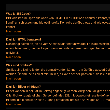
Was ist BBCode?
BBCode ist eine spezielle Abart von HTML. Ob du BBCode benutzen kannst, wi
[ und ] umschlossen und bietet dir große Kontrolle darüber, was und wie etwas
kannst.
Nach oben
Darf ich HTML benutzen?
Das hängt davon ab, ob es vom Administrator erlaubt wurde. Falls du es nicht 
überschwemmen, die das Layout zerstören oder andere Störungen hervorrufen 
aktivierst.
Nach oben
Was sind Smilies?
Smilies sind kleine Bilder, die benutzt werden können, um Gefühle auszudrücke
werden. Übertreibe es nicht mit Smilies, es kann schnell passieren, dass ein 
Nach oben
Darf ich Bilder einfügen?
Bilder können in der Tat im Beitrag angezeigt werden. Auf jeden Fall gibt es 
Öffentlichkeit zugänglichen Server befindet. Z.B. http://www.meineseite.de/mei
Bildern, die einen speziellen Zugang brauchen, um sie anzuzeigen (z.B. E-M
Nach oben