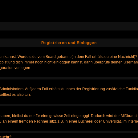
Registrieren und Einloggen
loggen kannst. Wurdest du vom Board gebannt (in dem Fall erhälst du eine Nachrich
t bist und dich immer noch nicht einloggen kannst, dann überprüfe deinen Username
guration vorliegen.
ministrators. Auf jeden Fall erhälst du nach der Registrierung zusätzliche Funktione
lltest es also tun.
 haben, bleibst du nur für eine gewisse Zeit eingeloggt. Dadurch wird der Mißbrauc
n einem fremden Rechner sitzt, z.B. in einer Bücherei oder Universität, im Intern
taucht?