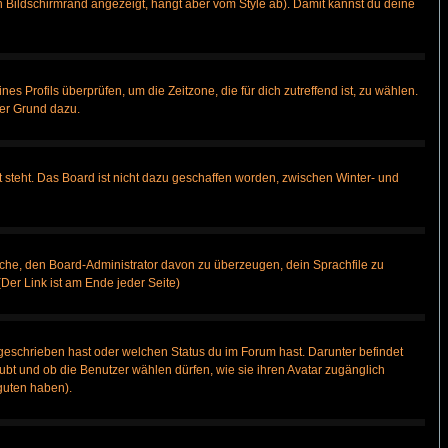
 Bildschirmrand angezeigt, hängt aber vom Style ab). Damit kannst du deine
nes Profils überprüfen, um die Zeitzone, die für dich zutreffend ist, zu wählen.
uter Grund dazu.
 steht. Das Board ist nicht dazu geschaffen worden, zwischen Winter- und
rsuche, den Board-Administrator davon zu überzeugen, dein Sprachfile zu
(Der Link ist am Ende jeder Seite)
geschrieben hast oder welchen Status du im Forum hast. Darunter befindet
aubt und ob die Benutzer wählen dürfen, wie sie ihren Avatar zugänglich
guten haben).