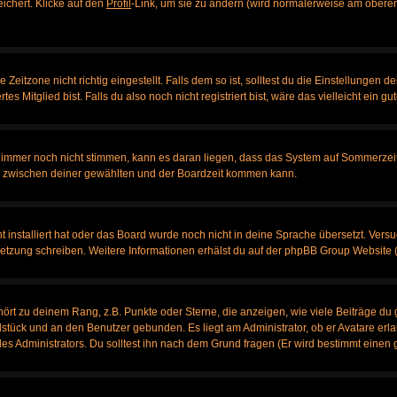
eichert. Klicke auf den
Profil
-Link, um sie zu ändern (wird normalerweise am oberen
itzone nicht richtig eingestellt. Falls dem so ist, solltest du die Einstellungen dei
es Mitglied bist. Falls du also noch nicht registriert bist, wäre das vielleicht ein g
en immer noch nicht stimmen, kann es daran liegen, dass das System auf Sommerzeit
 zwischen deiner gewählten und der Boardzeit kommen kann.
ht installiert hat oder das Board wurde noch nicht in deine Sprache übersetzt. Ve
bersetzung schreiben. Weitere Informationen erhälst du auf der phpBB Group Website 
rt zu deinem Rang, z.B. Punkte oder Sterne, die anzeigen, wie viele Beiträge du 
elstück und an den Benutzer gebunden. Es liegt am Administrator, ob er Avatare erl
s Administrators. Du solltest ihn nach dem Grund fragen (Er wird bestimmt einen 