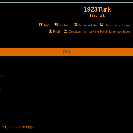
1923Turk
1923Turk
FAQ
Suchen
Mitgliederliste
Benutzergruppen
Profil
Einloggen, um private Nachrichten zu lesen
FAQ
ht?
!
dert, mich einzuloggen!