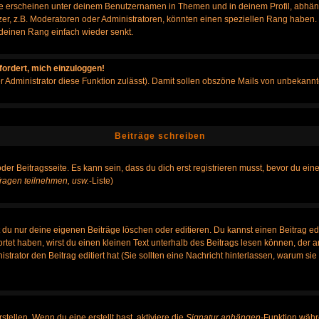
e erscheinen unter deinem Benutzernamen in Themen und in deinem Profil, abhän
r, z.B. Moderatoren oder Administratoren, könnten einen speziellen Rang haben. B
r deinen Rang einfach wieder senkt.
fordert, mich einzuloggen!
der Administrator diese Funktion zulässt). Damit sollen obszöne Mails von unbeka
Beiträge schreiben
der Beitragsseite. Es kann sein, dass du dich erst registrieren musst, bevor du e
ragen teilnehmen, usw.
-Liste)
du nur deine eigenen Beiträge löschen oder editieren. Du kannst einen Beitrag edi
ortet haben, wirst du einen kleinen Text unterhalb des Beitrags lesen können, der 
nistrator den Beitrag editiert hat (Sie sollten eine Nachricht hinterlassen, warum s
tellen. Wenn du eine erstellt hast, aktiviere die
Signatur anhängen
-Funktion währ