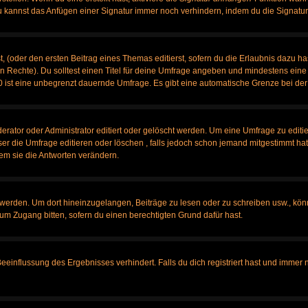
u kannst das Anfügen einer Signatur immer noch verhindern, indem du die Signatur
, (oder den ersten Beitrag eines Themas editierst, sofern du die Erlaubnis dazu has
chen Rechte). Du solltest einen Titel für deine Umfrage angeben und mindestens ein
, 0 ist eine unbegrenzt dauernde Umfrage. Es gibt eine automatische Grenze bei der 
tor oder Administrator editiert oder gelöscht werden. Um eine Umfrage zu editier
 die Umfrage editieren oder löschen , falls jedoch schon jemand mitgestimmt hat,
em sie die Antworten verändern.
rden. Um dort hineinzugelangen, Beiträge zu lesen oder zu schreiben usw., könn
 um Zugang bitten, sofern du einen berechtigten Grund dafür hast.
influssung des Ergebnisses verhindert. Falls du dich registriert hast und immer no