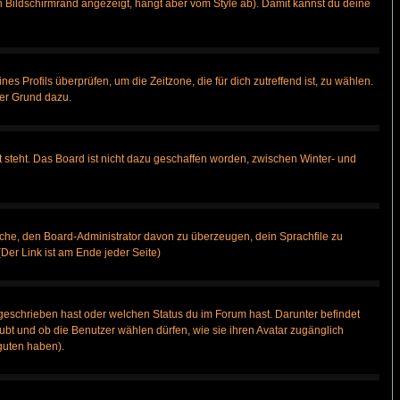
 Bildschirmrand angezeigt, hängt aber vom Style ab). Damit kannst du deine
nes Profils überprüfen, um die Zeitzone, die für dich zutreffend ist, zu wählen.
uter Grund dazu.
 steht. Das Board ist nicht dazu geschaffen worden, zwischen Winter- und
rsuche, den Board-Administrator davon zu überzeugen, dein Sprachfile zu
(Der Link ist am Ende jeder Seite)
geschrieben hast oder welchen Status du im Forum hast. Darunter befindet
aubt und ob die Benutzer wählen dürfen, wie sie ihren Avatar zugänglich
guten haben).