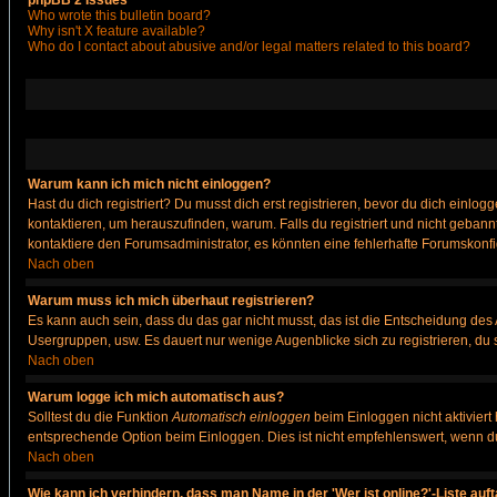
phpBB 2 Issues
Who wrote this bulletin board?
Why isn't X feature available?
Who do I contact about abusive and/or legal matters related to this board?
Warum kann ich mich nicht einloggen?
Hast du dich registriert? Du musst dich erst registrieren, bevor du dich ein
kontaktieren, um herauszufinden, warum. Falls du registriert und nicht gebann
kontaktiere den Forumsadministrator, es könnten eine fehlerhafte Forumskonfi
Nach oben
Warum muss ich mich überhaut registrieren?
Es kann auch sein, dass du das gar nicht musst, das ist die Entscheidung des Ad
Usergruppen, usw. Es dauert nur wenige Augenblicke sich zu registrieren, du so
Nach oben
Warum logge ich mich automatisch aus?
Solltest du die Funktion
Automatisch einloggen
beim Einloggen nicht aktiviert
entsprechende Option beim Einloggen. Dies ist nicht empfehlenswert, wenn du a
Nach oben
Wie kann ich verhindern, dass man Name in der 'Wer ist online?'-Liste auf