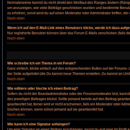
Normalerweise kannst du nicht direkt den Wortlaut des Ranges ändern (Räng
um anzuzeigen, wie viele Beiträge geschrieben wurden und bestimmte Benutze
zu erhöhen, sonst wirst du auf einen Moderator oder Administrator treffen, de
Nach oben
Wenn ich auf den E-Mail-Link eines Benutzers klicke, werde ich dazu aufge
Nur registrierte Benutzer können über das Forum E-Mails verschicken (falls 
Nach oben
Wie schreibe ich ein Thema in ein Forum?
Ganz einfach, klicke einfach auf den entsprechenden Button auf der Forums- o
der Seite aufgelistet (die
Du kannst neue Themen erstellen, Du kannst an Umf
Nach oben
Wie editiere oder lösche ich einen Beitrag?
Sofern du nicht der Boardadministrator oder der Forumsmoderator bist, kannst 
des jeweiligen Beitrages klickst. Sollte jemand bereits auf den Beitrag geantw
geantwortet hat, ferner wird er nicht erscheinen, falls ein Moderator oder Admi
löschen können, wenn schon jemand auf sie geantwortet hat.
Nach oben
Wie kann ich eine Signatur anhängen?
Um eine Signatur an einen Beitrag anzuhängen, musst du erst eine im Profil ers