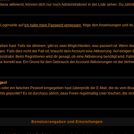
iese aktivierst, können dich nur noch Administratoren in der Liste sehen. Du zählst
 Loginseite auf
Ich habe mein Passwort vergessen
, folge den Anweisungen und du 
en hast. Falls sie stimmen, gibt es zwei Möglichkeiten, was passiert ist: Wenn d
Falls dies nicht der Fall ist, braucht dein Account eine Aktivierung. Auf einigen B
istrator. Beim Registrieren wird dir gesagt, ob eine Aktivierung benötigt wird. Fal
sse korrekt war. Ein Grund für den Gebrauch der Account-Aktivierungen ist die Verh
ggen!
oder ein falsches Psswort eingegeben hast (überprüfe die E-Mail, die du vom Boa
h nichts gepostet? Es ist durchaus üblich, dass Foren regelmäßig User löschen, die
Benutzerangaben und Einstellungen