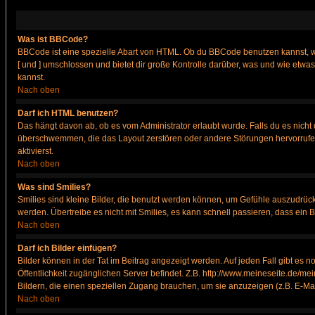
Was ist BBCode?
BBCode ist eine spezielle Abart von HTML. Ob du BBCode benutzen kannst, wi
[ und ] umschlossen und bietet dir große Kontrolle darüber, was und wie etwas
kannst.
Nach oben
Darf ich HTML benutzen?
Das hängt davon ab, ob es vom Administrator erlaubt wurde. Falls du es nicht 
überschwemmen, die das Layout zerstören oder andere Störungen hervorrufen 
aktivierst.
Nach oben
Was sind Smilies?
Smilies sind kleine Bilder, die benutzt werden können, um Gefühle auszudrücke
werden. Übertreibe es nicht mit Smilies, es kann schnell passieren, dass ein 
Nach oben
Darf ich Bilder einfügen?
Bilder können in der Tat im Beitrag angezeigt werden. Auf jeden Fall gibt es 
Öffentlichkeit zugänglichen Server befindet. Z.B. http://www.meineseite.de/mei
Bildern, die einen speziellen Zugang brauchen, um sie anzuzeigen (z.B. E-M
Nach oben