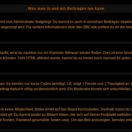
Was man in und mit Beiträgen tun kann
rd vom Administrator festgelegt. Du kannst es auch in einzelnen Beiträgen deakti
 angezeigt wird. Für weitere Informationen über den BBCode solltest du dir die An
darfst, wirst du nachher nur ein Klammer-Wirrwarr wieder finden. Dies ist eine
Sich
könnten. Falls HTML aktiviert wurde, kannst du es immer noch manuell für jeden 
n. Es werden nur kurze Codes benötigt, z.B. zeigt :) Freude und :( Traurigkeit an.
Beitrag dadurch völlig unübersichtlich wird. Ein Moderator könnte sich entschließen
noch keine Möglichkeit, Bilder direkt auf das Board hochzuladen. Deshalb musst du 
nbild.gif. Du kannst weder zu Bildern linken, die sich auf deiner Festplatte befinde
ail-Konten, Passwort-geschützte Seiten usw). Um das Bild anzuzeigen, benutze ent