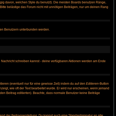
gig davon, welchen Style du benutzt). Die meisten Boards benutzen Ränge,
itte belästige das Forum nicht mit unnötigen Beiträgen, nur um deinen Rang
nnten Benutzern unterbunden werden.
ine Nachricht schreiben kannst - deine verfügbaren Aktionen werden am Ende
tieren (eventuell nur für eine gewisse Zeit) indem du auf den
Editieren
-Button
anzeigt, wie oft der Text bearbeitet wurde. Er wird nur erscheinen, wenn jemand
ie den Beitrag editierten). Beachte, dass normale Benutzer keine Beiträge
end der Beitragserstellung. Du kannst auch eine Standardsignatur an alle