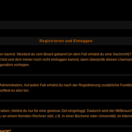
Registrieren und Einloggen
loggen kannst. Wurdest du vom Board gebannt (in dem Fall erhälst du eine Nachrich
t bist und dich immer noch nicht einloggen kannst, dann überprüfe deinen Username
guration vorliegen.
ministrators. Auf jeden Fall erhälst du nach der Registrierung zusätzliche Funktione
lltest es also tun.
 haben, bleibst du nur für eine gewisse Zeit eingeloggt. Dadurch wird der Mißbrauc
n einem fremden Rechner sitzt, z.B. in einer Bücherei oder Universität, im Intern
taucht?