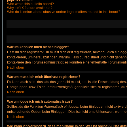
phpBB 2 Issues
Who wrote this bulletin board?
Why isn't X feature available?
Who do I contact about abusive and/or legal matters related to this board?
Warum kann ich mich nicht einloggen?
Hast du dich registriert? Du musst dich erst registrieren, bevor du dich ein
kontaktieren, um herauszufinden, warum. Falls du registriert und nicht gebann
kontaktiere den Forumsadministrator, es könnten eine fehlerhafte Forumskonfi
Nach oben
Warum muss ich mich überhaut registrieren?
Es kann auch sein, dass du das gar nicht musst, das ist die Entscheidung des Ad
Usergruppen, usw. Es dauert nur wenige Augenblicke sich zu registrieren, du so
Nach oben
Warum logge ich mich automatisch aus?
Solltest du die Funktion
Automatisch einloggen
beim Einloggen nicht aktiviert
entsprechende Option beim Einloggen. Dies ist nicht empfehlenswert, wenn du a
Nach oben
Wie kann ich verhindern, dass man Name in der 'Wer ist online?'-Liste auf