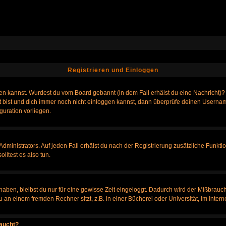
Registrieren und Einloggen
loggen kannst. Wurdest du vom Board gebannt (in dem Fall erhälst du eine Nachrich
t bist und dich immer noch nicht einloggen kannst, dann überprüfe deinen Username
guration vorliegen.
ministrators. Auf jeden Fall erhälst du nach der Registrierung zusätzliche Funktione
lltest es also tun.
 haben, bleibst du nur für eine gewisse Zeit eingeloggt. Dadurch wird der Mißbrauc
n einem fremden Rechner sitzt, z.B. in einer Bücherei oder Universität, im Intern
taucht?