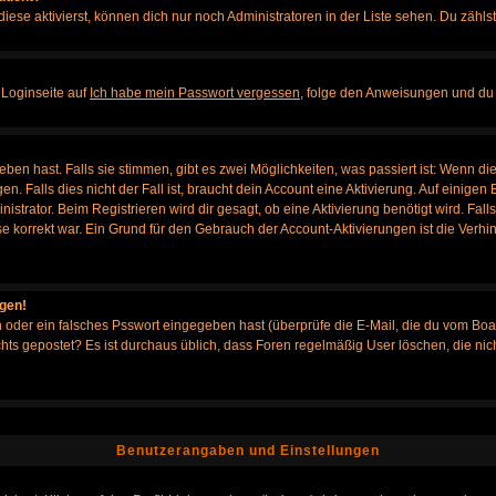
iese aktivierst, können dich nur noch Administratoren in der Liste sehen. Du zählst
 Loginseite auf
Ich habe mein Passwort vergessen
, folge den Anweisungen und du 
en hast. Falls sie stimmen, gibt es zwei Möglichkeiten, was passiert ist: Wenn d
Falls dies nicht der Fall ist, braucht dein Account eine Aktivierung. Auf einigen B
istrator. Beim Registrieren wird dir gesagt, ob eine Aktivierung benötigt wird. Fal
sse korrekt war. Ein Grund für den Gebrauch der Account-Aktivierungen ist die Verh
ggen!
oder ein falsches Psswort eingegeben hast (überprüfe die E-Mail, die du vom Boa
h nichts gepostet? Es ist durchaus üblich, dass Foren regelmäßig User löschen, die
Benutzerangaben und Einstellungen