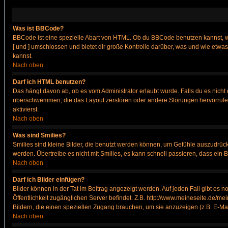
Was ist BBCode?
BBCode ist eine spezielle Abart von HTML. Ob du BBCode benutzen kannst, wi
[ und ] umschlossen und bietet dir große Kontrolle darüber, was und wie etwas
kannst.
Nach oben
Darf ich HTML benutzen?
Das hängt davon ab, ob es vom Administrator erlaubt wurde. Falls du es nicht 
überschwemmen, die das Layout zerstören oder andere Störungen hervorrufen 
aktivierst.
Nach oben
Was sind Smilies?
Smilies sind kleine Bilder, die benutzt werden können, um Gefühle auszudrücke
werden. Übertreibe es nicht mit Smilies, es kann schnell passieren, dass ein 
Nach oben
Darf ich Bilder einfügen?
Bilder können in der Tat im Beitrag angezeigt werden. Auf jeden Fall gibt es 
Öffentlichkeit zugänglichen Server befindet. Z.B. http://www.meineseite.de/mei
Bildern, die einen speziellen Zugang brauchen, um sie anzuzeigen (z.B. E-M
Nach oben