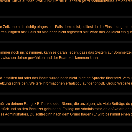
eichert. Klicke auf den
Profil
-Link, um sie zu ändern (wird normalerweise am oberen
itzone nicht richtig eingestellt. Falls dem so ist, solltest du die Einstellungen dei
es Mitglied bist. Falls du also noch nicht registriert bist, wäre das vielleicht ein g
en immer noch nicht stimmen, kann es daran liegen, dass das System auf Sommerzeit
 zwischen deiner gewählten und der Boardzeit kommen kann.
ht installiert hat oder das Board wurde noch nicht in deine Sprache übersetzt. Ve
bersetzung schreiben. Weitere Informationen erhälst du auf der phpBB Group Website 
rt zu deinem Rang, z.B. Punkte oder Sterne, die anzeigen, wie viele Beiträge du 
elstück und an den Benutzer gebunden. Es liegt am Administrator, ob er Avatare erl
s Administrators. Du solltest ihn nach dem Grund fragen (Er wird bestimmt einen 