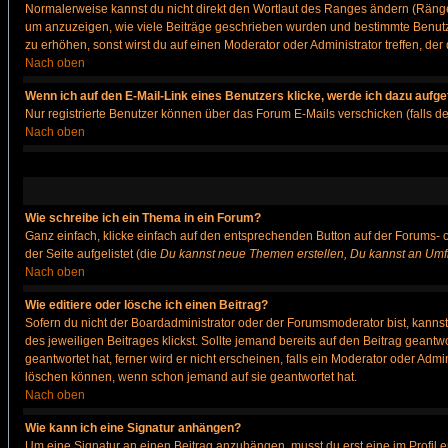
Normalerweise kannst du nicht direkt den Wortlaut des Ranges ändern (Räng
um anzuzeigen, wie viele Beiträge geschrieben wurden und bestimmte Benutze
zu erhöhen, sonst wirst du auf einen Moderator oder Administrator treffen, de
Nach oben
Wenn ich auf den E-Mail-Link eines Benutzers klicke, werde ich dazu aufge
Nur registrierte Benutzer können über das Forum E-Mails verschicken (falls 
Nach oben
Wie schreibe ich ein Thema in ein Forum?
Ganz einfach, klicke einfach auf den entsprechenden Button auf der Forums- o
der Seite aufgelistet (die
Du kannst neue Themen erstellen, Du kannst an Umf
Nach oben
Wie editiere oder lösche ich einen Beitrag?
Sofern du nicht der Boardadministrator oder der Forumsmoderator bist, kannst 
des jeweiligen Beitrages klickst. Sollte jemand bereits auf den Beitrag geantw
geantwortet hat, ferner wird er nicht erscheinen, falls ein Moderator oder Admi
löschen können, wenn schon jemand auf sie geantwortet hat.
Nach oben
Wie kann ich eine Signatur anhängen?
Um eine Signatur an einen Beitrag anzuhängen, musst du erst eine im Profil ers