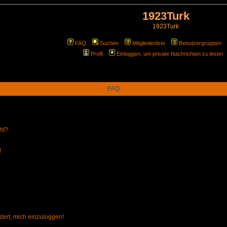
1923Turk
1923Turk
FAQ
Suchen
Mitgliederliste
Benutzergruppen
Profil
Einloggen, um private Nachrichten zu lesen
FAQ
ht?
!
dert, mich einzuloggen!