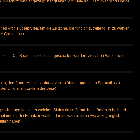
 Bildschirmrand angezeigt, hängt aber vom Style ab). Damit kannst du deine
nes Profils überprüfen, um die Zeitzone, die für dich zutreffend ist, zu wählen.
uter Grund dazu.
 steht. Das Board ist nicht dazu geschaffen worden, zwischen Winter- und
rsuche, den Board-Administrator davon zu überzeugen, dein Sprachfile zu
(Der Link ist am Ende jeder Seite)
geschrieben hast oder welchen Status du im Forum hast. Darunter befindet
aubt und ob die Benutzer wählen dürfen, wie sie ihren Avatar zugänglich
guten haben).