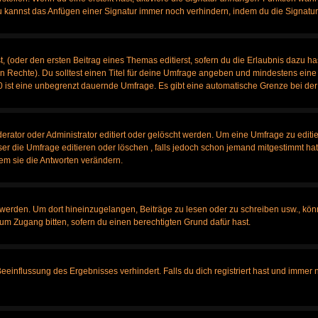
u kannst das Anfügen einer Signatur immer noch verhindern, indem du die Signatur
, (oder den ersten Beitrag eines Themas editierst, sofern du die Erlaubnis dazu has
chen Rechte). Du solltest einen Titel für deine Umfrage angeben und mindestens ein
, 0 ist eine unbegrenzt dauernde Umfrage. Es gibt eine automatische Grenze bei der 
tor oder Administrator editiert oder gelöscht werden. Um eine Umfrage zu editier
 die Umfrage editieren oder löschen , falls jedoch schon jemand mitgestimmt hat,
em sie die Antworten verändern.
rden. Um dort hineinzugelangen, Beiträge zu lesen oder zu schreiben usw., könn
 um Zugang bitten, sofern du einen berechtigten Grund dafür hast.
influssung des Ergebnisses verhindert. Falls du dich registriert hast und immer no