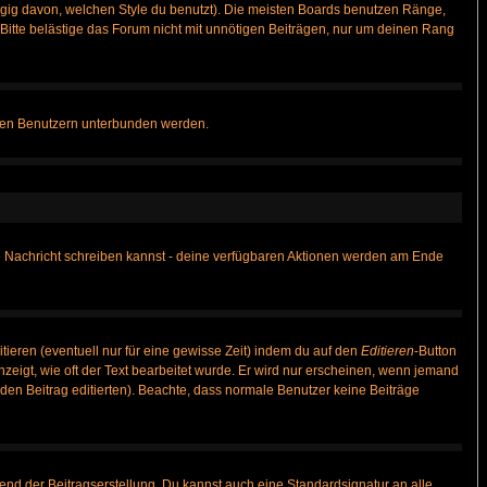
gig davon, welchen Style du benutzt). Die meisten Boards benutzen Ränge,
itte belästige das Forum nicht mit unnötigen Beiträgen, nur um deinen Rang
nnten Benutzern unterbunden werden.
ine Nachricht schreiben kannst - deine verfügbaren Aktionen werden am Ende
tieren (eventuell nur für eine gewisse Zeit) indem du auf den
Editieren
-Button
anzeigt, wie oft der Text bearbeitet wurde. Er wird nur erscheinen, wenn jemand
ie den Beitrag editierten). Beachte, dass normale Benutzer keine Beiträge
end der Beitragserstellung. Du kannst auch eine Standardsignatur an alle