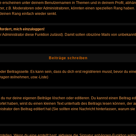
e erscheinen unter deinem Benutzernamen in Themen und in deinem Profil, abhän
r, z.B. Moderatoren oder Administratoren, könnten einen speziellen Rang haben. B
r deinen Rang einfach wieder senkt.
fordert, mich einzuloggen!
der Administrator diese Funktion zulässt). Damit sollen obszöne Mails von unbeka
Beiträge schreiben
der Beitragsseite. Es kann sein, dass du dich erst registrieren musst, bevor du e
ragen teilnehmen, usw.
-Liste)
du nur deine eigenen Beiträge löschen oder editieren. Du kannst einen Beitrag edi
ortet haben, wirst du einen kleinen Text unterhalb des Beitrags lesen können, der 
nistrator den Beitrag editiert hat (Sie sollten eine Nachricht hinterlassen, warum s
tellen. Wenn du eine erstellt hast, aktiviere die
Signatur anhängen
-Funktion währ