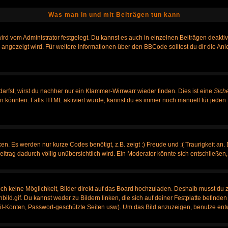
Was man in und mit Beiträgen tun kann
rd vom Administrator festgelegt. Du kannst es auch in einzelnen Beiträgen deakti
 angezeigt wird. Für weitere Informationen über den BBCode solltest du dir die An
darfst, wirst du nachher nur ein Klammer-Wirrwarr wieder finden. Dies ist eine
Sich
könnten. Falls HTML aktiviert wurde, kannst du es immer noch manuell für jeden 
n. Es werden nur kurze Codes benötigt, z.B. zeigt :) Freude und :( Traurigkeit an.
Beitrag dadurch völlig unübersichtlich wird. Ein Moderator könnte sich entschließen
noch keine Möglichkeit, Bilder direkt auf das Board hochzuladen. Deshalb musst du 
nbild.gif. Du kannst weder zu Bildern linken, die sich auf deiner Festplatte befinde
ail-Konten, Passwort-geschützte Seiten usw). Um das Bild anzuzeigen, benutze ent