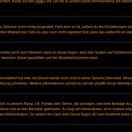
eichert. Klicke auf den
Profil
-Link, um sie zu ändern (wird normalerweise am oberen
itzone nicht richtig eingestellt. Falls dem so ist, solltest du die Einstellungen dei
es Mitglied bist. Falls du also noch nicht registriert bist, wäre das vielleicht ein g
en immer noch nicht stimmen, kann es daran liegen, dass das System auf Sommerzeit
 zwischen deiner gewählten und der Boardzeit kommen kann.
ht installiert hat oder das Board wurde noch nicht in deine Sprache übersetzt. Ve
bersetzung schreiben. Weitere Informationen erhälst du auf der phpBB Group Website 
rt zu deinem Rang, z.B. Punkte oder Sterne, die anzeigen, wie viele Beiträge du 
elstück und an den Benutzer gebunden. Es liegt am Administrator, ob er Avatare erl
s Administrators. Du solltest ihn nach dem Grund fragen (Er wird bestimmt einen 