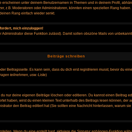
e erscheinen unter deinem Benutzernamen in Themen und in deinem Profil, abhän
r, z.B. Moderatoren oder Administratoren, könnten einen speziellen Rang haben. B
r deinen Rang einfach wieder senkt.
fordert, mich einzuloggen!
der Administrator diese Funktion zulässt). Damit sollen obszöne Mails von unbeka
Beiträge schreiben
der Beitragsseite. Es kann sein, dass du dich erst registrieren musst, bevor du e
ragen teilnehmen, usw.
-Liste)
du nur deine eigenen Beiträge löschen oder editieren. Du kannst einen Beitrag edi
ortet haben, wirst du einen kleinen Text unterhalb des Beitrags lesen können, der 
nistrator den Beitrag editiert hat (Sie sollten eine Nachricht hinterlassen, warum s
tellen. Wenn du eine erstellt hast, aktiviere die
Signatur anhängen
-Funktion währ