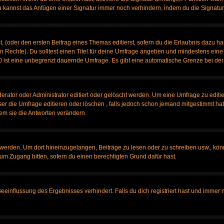
u kannst das Anfügen einer Signatur immer noch verhindern, indem du die Signatur
, (oder den ersten Beitrag eines Themas editierst, sofern du die Erlaubnis dazu has
chen Rechte). Du solltest einen Titel für deine Umfrage angeben und mindestens ein
, 0 ist eine unbegrenzt dauernde Umfrage. Es gibt eine automatische Grenze bei der 
tor oder Administrator editiert oder gelöscht werden. Um eine Umfrage zu editier
 die Umfrage editieren oder löschen , falls jedoch schon jemand mitgestimmt hat,
em sie die Antworten verändern.
rden. Um dort hineinzugelangen, Beiträge zu lesen oder zu schreiben usw., könn
 um Zugang bitten, sofern du einen berechtigten Grund dafür hast.
influssung des Ergebnisses verhindert. Falls du dich registriert hast und immer no