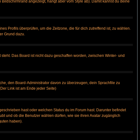
 Bildschirmrand angezeigt, hängt aber vom Style ab). Damit kannst du deine
nes Profils überprüfen, um die Zeitzone, die für dich zutreffend ist, zu wählen.
uter Grund dazu.
 steht. Das Board ist nicht dazu geschaffen worden, zwischen Winter- und
rsuche, den Board-Administrator davon zu überzeugen, dein Sprachfile zu
(Der Link ist am Ende jeder Seite)
geschrieben hast oder welchen Status du im Forum hast. Darunter befindet
aubt und ob die Benutzer wählen dürfen, wie sie ihren Avatar zugänglich
guten haben).