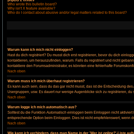
phpBB 2 Issues
Who wrote this bulletin board?
Why isn't X feature available?
Who do I contact about abusive and/or legal matters related to this board?
Warum kann ich mich nicht einloggen?
Hast du dich registriert? Du musst dich erst registrieren, bevor du dich ein
kontaktieren, um herauszufinden, warum. Falls du registriert und nicht gebann
kontaktiere den Forumsadministrator, es könnten eine fehlerhafte Forumskonfi
Nach oben
Warum muss ich mich überhaut registrieren?
Es kann auch sein, dass du das gar nicht musst, das ist die Entscheidung des Ad
Usergruppen, usw. Es dauert nur wenige Augenblicke sich zu registrieren, du so
Nach oben
Warum logge ich mich automatisch aus?
Solltest du die Funktion
Automatisch einloggen
beim Einloggen nicht aktiviert
entsprechende Option beim Einloggen. Dies ist nicht empfehlenswert, wenn du a
Nach oben
Wie kann ich verhindern, dass man Name in der 'Wer ist online?'-Liste auf