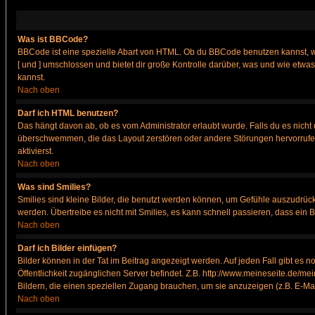
Was ist BBCode?
BBCode ist eine spezielle Abart von HTML. Ob du BBCode benutzen kannst, wi
[ und ] umschlossen und bietet dir große Kontrolle darüber, was und wie etwas
kannst.
Nach oben
Darf ich HTML benutzen?
Das hängt davon ab, ob es vom Administrator erlaubt wurde. Falls du es nicht 
überschwemmen, die das Layout zerstören oder andere Störungen hervorrufen 
aktivierst.
Nach oben
Was sind Smilies?
Smilies sind kleine Bilder, die benutzt werden können, um Gefühle auszudrücke
werden. Übertreibe es nicht mit Smilies, es kann schnell passieren, dass ein 
Nach oben
Darf ich Bilder einfügen?
Bilder können in der Tat im Beitrag angezeigt werden. Auf jeden Fall gibt es 
Öffentlichkeit zugänglichen Server befindet. Z.B. http://www.meineseite.de/mei
Bildern, die einen speziellen Zugang brauchen, um sie anzuzeigen (z.B. E-M
Nach oben