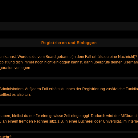
Registrieren und Einloggen
loggen kannst. Wurdest du vom Board gebannt (in dem Fall erhälst du eine Nachrich
t bist und dich immer noch nicht einloggen kannst, dann überprüfe deinen Username
guration vorliegen.
ministrators. Auf jeden Fall erhälst du nach der Registrierung zusätzliche Funktione
lltest es also tun.
 haben, bleibst du nur für eine gewisse Zeit eingeloggt. Dadurch wird der Mißbrauc
n einem fremden Rechner sitzt, z.B. in einer Bücherei oder Universität, im Intern
taucht?