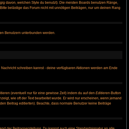
gig davon, welchen Style du benutzt). Die meisten Boards benutzen Ränge,
itte belästige das Forum nicht mit unnötigen Beiträgen, nur um deinen Rang
nnten Benutzern unterbunden werden.
ine Nachricht schreiben kannst - deine verfügbaren Aktionen werden am Ende
tieren (eventuell nur für eine gewisse Zeit) indem du auf den
Editieren
-Button
anzeigt, wie oft der Text bearbeitet wurde. Er wird nur erscheinen, wenn jemand
ie den Beitrag editierten). Beachte, dass normale Benutzer keine Beiträge
end der Beitragserstellung. Du kannst auch eine Standardsignatur an alle