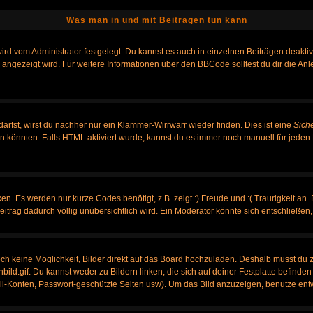
Was man in und mit Beiträgen tun kann
rd vom Administrator festgelegt. Du kannst es auch in einzelnen Beiträgen deakti
 angezeigt wird. Für weitere Informationen über den BBCode solltest du dir die An
darfst, wirst du nachher nur ein Klammer-Wirrwarr wieder finden. Dies ist eine
Sich
könnten. Falls HTML aktiviert wurde, kannst du es immer noch manuell für jeden 
n. Es werden nur kurze Codes benötigt, z.B. zeigt :) Freude und :( Traurigkeit an.
Beitrag dadurch völlig unübersichtlich wird. Ein Moderator könnte sich entschließen
noch keine Möglichkeit, Bilder direkt auf das Board hochzuladen. Deshalb musst du 
nbild.gif. Du kannst weder zu Bildern linken, die sich auf deiner Festplatte befinde
ail-Konten, Passwort-geschützte Seiten usw). Um das Bild anzuzeigen, benutze ent