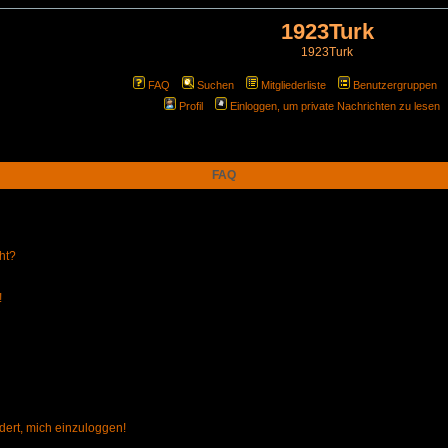
1923Turk
1923Turk
FAQ
Suchen
Mitgliederliste
Benutzergruppen
Profil
Einloggen, um private Nachrichten zu lesen
FAQ
ht?
!
dert, mich einzuloggen!