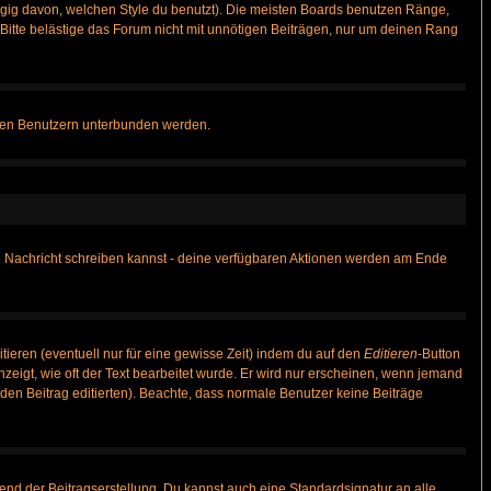
gig davon, welchen Style du benutzt). Die meisten Boards benutzen Ränge,
itte belästige das Forum nicht mit unnötigen Beiträgen, nur um deinen Rang
nnten Benutzern unterbunden werden.
ine Nachricht schreiben kannst - deine verfügbaren Aktionen werden am Ende
tieren (eventuell nur für eine gewisse Zeit) indem du auf den
Editieren
-Button
anzeigt, wie oft der Text bearbeitet wurde. Er wird nur erscheinen, wenn jemand
ie den Beitrag editierten). Beachte, dass normale Benutzer keine Beiträge
end der Beitragserstellung. Du kannst auch eine Standardsignatur an alle