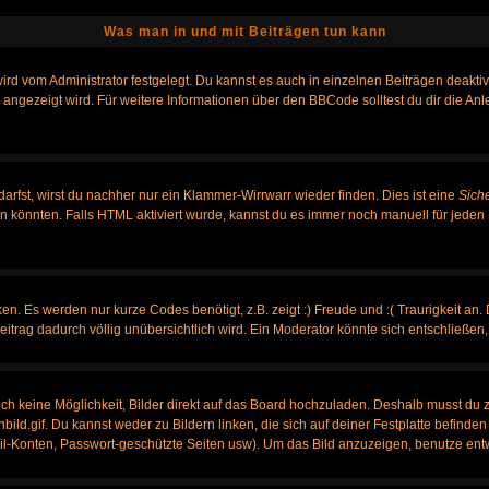
Was man in und mit Beiträgen tun kann
rd vom Administrator festgelegt. Du kannst es auch in einzelnen Beiträgen deakti
 angezeigt wird. Für weitere Informationen über den BBCode solltest du dir die An
darfst, wirst du nachher nur ein Klammer-Wirrwarr wieder finden. Dies ist eine
Sich
könnten. Falls HTML aktiviert wurde, kannst du es immer noch manuell für jeden 
n. Es werden nur kurze Codes benötigt, z.B. zeigt :) Freude und :( Traurigkeit an.
Beitrag dadurch völlig unübersichtlich wird. Ein Moderator könnte sich entschließen
noch keine Möglichkeit, Bilder direkt auf das Board hochzuladen. Deshalb musst du 
nbild.gif. Du kannst weder zu Bildern linken, die sich auf deiner Festplatte befinde
ail-Konten, Passwort-geschützte Seiten usw). Um das Bild anzuzeigen, benutze ent