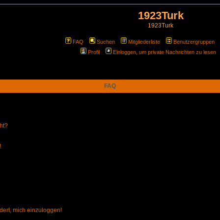
1923Turk
1923Turk
FAQ
Suchen
Mitgliederliste
Benutzergruppen
Profil
Einloggen, um private Nachrichten zu lesen
FAQ
ht?
!
dert, mich einzuloggen!