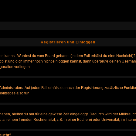
Registrieren und Einloggen
loggen kannst. Wurdest du vom Board gebannt (in dem Fall erhälst du eine Nachrich
t bist und dich immer noch nicht einloggen kannst, dann überprüfe deinen Username
guration vorliegen.
ministrators. Auf jeden Fall erhälst du nach der Registrierung zusätzliche Funktione
lltest es also tun.
 haben, bleibst du nur für eine gewisse Zeit eingeloggt. Dadurch wird der Mißbrauc
n einem fremden Rechner sitzt, z.B. in einer Bücherei oder Universität, im Intern
taucht?