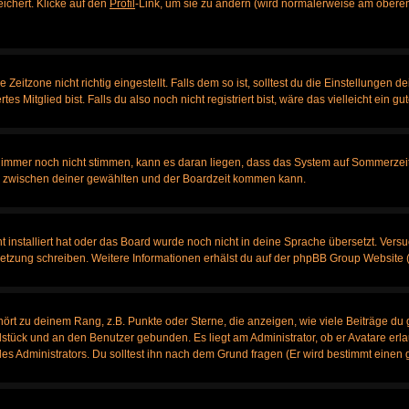
eichert. Klicke auf den
Profil
-Link, um sie zu ändern (wird normalerweise am oberen
itzone nicht richtig eingestellt. Falls dem so ist, solltest du die Einstellungen dei
es Mitglied bist. Falls du also noch nicht registriert bist, wäre das vielleicht ein g
en immer noch nicht stimmen, kann es daran liegen, dass das System auf Sommerzeit
 zwischen deiner gewählten und der Boardzeit kommen kann.
ht installiert hat oder das Board wurde noch nicht in deine Sprache übersetzt. Ve
bersetzung schreiben. Weitere Informationen erhälst du auf der phpBB Group Website 
rt zu deinem Rang, z.B. Punkte oder Sterne, die anzeigen, wie viele Beiträge du 
elstück und an den Benutzer gebunden. Es liegt am Administrator, ob er Avatare erl
s Administrators. Du solltest ihn nach dem Grund fragen (Er wird bestimmt einen 