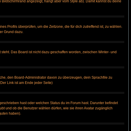
 Bildschirmrand angezeigt, hängt aber vom Style ab). Damit kannst du deine
nes Profils überprüfen, um die Zeitzone, die für dich zutreffend ist, zu wählen.
uter Grund dazu.
 steht. Das Board ist nicht dazu geschaffen worden, zwischen Winter- und
rsuche, den Board-Administrator davon zu überzeugen, dein Sprachfile zu
(Der Link ist am Ende jeder Seite)
geschrieben hast oder welchen Status du im Forum hast. Darunter befindet
aubt und ob die Benutzer wählen dürfen, wie sie ihren Avatar zugänglich
guten haben).