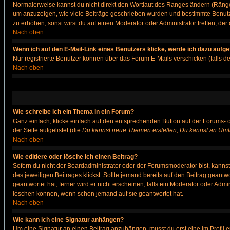
Normalerweise kannst du nicht direkt den Wortlaut des Ranges ändern (Räng
um anzuzeigen, wie viele Beiträge geschrieben wurden und bestimmte Benutze
zu erhöhen, sonst wirst du auf einen Moderator oder Administrator treffen, de
Nach oben
Wenn ich auf den E-Mail-Link eines Benutzers klicke, werde ich dazu aufge
Nur registrierte Benutzer können über das Forum E-Mails verschicken (falls 
Nach oben
Wie schreibe ich ein Thema in ein Forum?
Ganz einfach, klicke einfach auf den entsprechenden Button auf der Forums- o
der Seite aufgelistet (die
Du kannst neue Themen erstellen, Du kannst an Umf
Nach oben
Wie editiere oder lösche ich einen Beitrag?
Sofern du nicht der Boardadministrator oder der Forumsmoderator bist, kannst 
des jeweiligen Beitrages klickst. Sollte jemand bereits auf den Beitrag geantw
geantwortet hat, ferner wird er nicht erscheinen, falls ein Moderator oder Admi
löschen können, wenn schon jemand auf sie geantwortet hat.
Nach oben
Wie kann ich eine Signatur anhängen?
Um eine Signatur an einen Beitrag anzuhängen, musst du erst eine im Profil ers