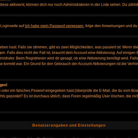
iese aktivierst, können dich nur noch Administratoren in der Liste sehen. Du zählst
 Loginseite auf
Ich habe mein Passwort vergessen
, folge den Anweisungen und du 
en hast. Falls sie stimmen, gibt es zwei Möglichkeiten, was passiert ist: Wenn d
Falls dies nicht der Fall ist, braucht dein Account eine Aktivierung. Auf einigen B
istrator. Beim Registrieren wird dir gesagt, ob eine Aktivierung benötigt wird. Fal
sse korrekt war. Ein Grund für den Gebrauch der Account-Aktivierungen ist die Verh
ggen!
oder ein falsches Psswort eingegeben hast (überprüfe die E-Mail, die du vom Boa
h nichts gepostet? Es ist durchaus üblich, dass Foren regelmäßig User löschen, die
Benutzerangaben und Einstellungen