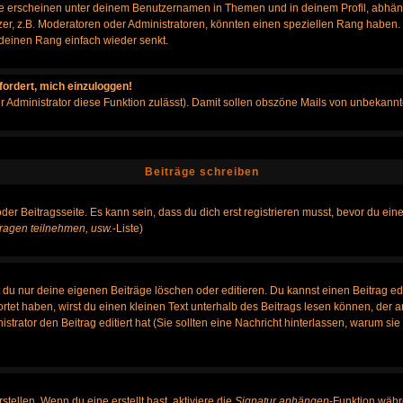
e erscheinen unter deinem Benutzernamen in Themen und in deinem Profil, abhän
r, z.B. Moderatoren oder Administratoren, könnten einen speziellen Rang haben. B
r deinen Rang einfach wieder senkt.
fordert, mich einzuloggen!
der Administrator diese Funktion zulässt). Damit sollen obszöne Mails von unbeka
Beiträge schreiben
der Beitragsseite. Es kann sein, dass du dich erst registrieren musst, bevor du e
ragen teilnehmen, usw.
-Liste)
du nur deine eigenen Beiträge löschen oder editieren. Du kannst einen Beitrag edi
ortet haben, wirst du einen kleinen Text unterhalb des Beitrags lesen können, der 
nistrator den Beitrag editiert hat (Sie sollten eine Nachricht hinterlassen, warum s
tellen. Wenn du eine erstellt hast, aktiviere die
Signatur anhängen
-Funktion währ