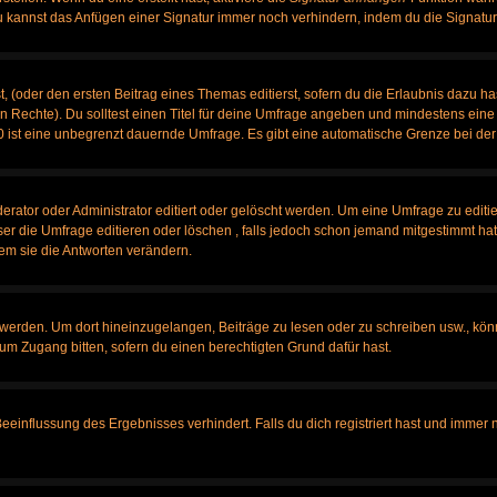
u kannst das Anfügen einer Signatur immer noch verhindern, indem du die Signatur
, (oder den ersten Beitrag eines Themas editierst, sofern du die Erlaubnis dazu has
chen Rechte). Du solltest einen Titel für deine Umfrage angeben und mindestens ein
, 0 ist eine unbegrenzt dauernde Umfrage. Es gibt eine automatische Grenze bei der 
tor oder Administrator editiert oder gelöscht werden. Um eine Umfrage zu editier
 die Umfrage editieren oder löschen , falls jedoch schon jemand mitgestimmt hat,
em sie die Antworten verändern.
rden. Um dort hineinzugelangen, Beiträge zu lesen oder zu schreiben usw., könn
 um Zugang bitten, sofern du einen berechtigten Grund dafür hast.
influssung des Ergebnisses verhindert. Falls du dich registriert hast und immer no