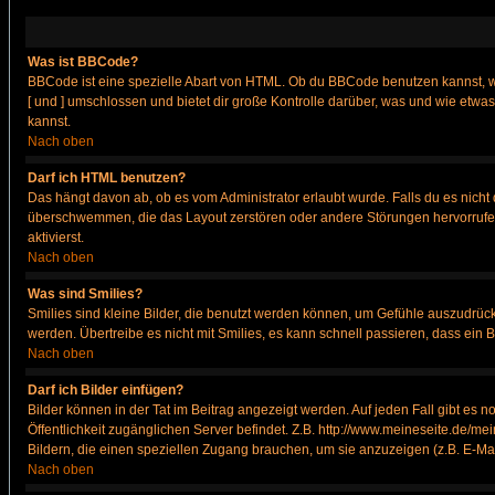
Was ist BBCode?
BBCode ist eine spezielle Abart von HTML. Ob du BBCode benutzen kannst, wi
[ und ] umschlossen und bietet dir große Kontrolle darüber, was und wie etwas
kannst.
Nach oben
Darf ich HTML benutzen?
Das hängt davon ab, ob es vom Administrator erlaubt wurde. Falls du es nicht 
überschwemmen, die das Layout zerstören oder andere Störungen hervorrufen 
aktivierst.
Nach oben
Was sind Smilies?
Smilies sind kleine Bilder, die benutzt werden können, um Gefühle auszudrücke
werden. Übertreibe es nicht mit Smilies, es kann schnell passieren, dass ein 
Nach oben
Darf ich Bilder einfügen?
Bilder können in der Tat im Beitrag angezeigt werden. Auf jeden Fall gibt es 
Öffentlichkeit zugänglichen Server befindet. Z.B. http://www.meineseite.de/mei
Bildern, die einen speziellen Zugang brauchen, um sie anzuzeigen (z.B. E-M
Nach oben