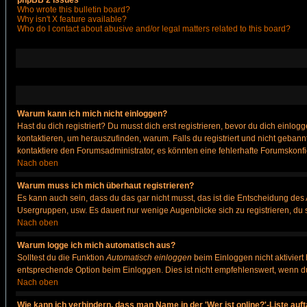
phpBB 2 Issues
Who wrote this bulletin board?
Why isn't X feature available?
Who do I contact about abusive and/or legal matters related to this board?
Warum kann ich mich nicht einloggen?
Hast du dich registriert? Du musst dich erst registrieren, bevor du dich ein
kontaktieren, um herauszufinden, warum. Falls du registriert und nicht gebann
kontaktiere den Forumsadministrator, es könnten eine fehlerhafte Forumskonfi
Nach oben
Warum muss ich mich überhaut registrieren?
Es kann auch sein, dass du das gar nicht musst, das ist die Entscheidung des Ad
Usergruppen, usw. Es dauert nur wenige Augenblicke sich zu registrieren, du so
Nach oben
Warum logge ich mich automatisch aus?
Solltest du die Funktion
Automatisch einloggen
beim Einloggen nicht aktiviert
entsprechende Option beim Einloggen. Dies ist nicht empfehlenswert, wenn du a
Nach oben
Wie kann ich verhindern, dass man Name in der 'Wer ist online?'-Liste auf