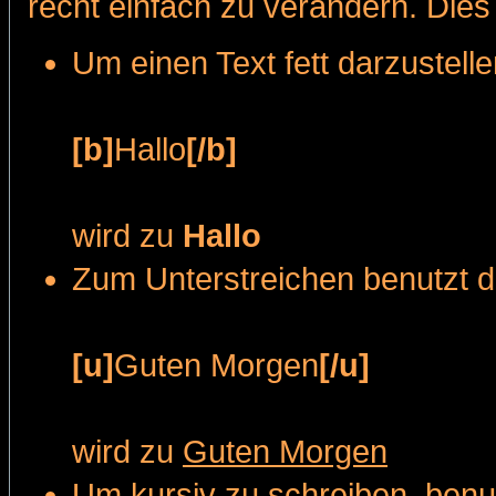
recht einfach zu verändern. Die
Um einen Text fett darzustell
[b]
Hallo
[/b]
wird zu
Hallo
Zum Unterstreichen benutzt 
[u]
Guten Morgen
[/u]
wird zu
Guten Morgen
Um kursiv zu schreiben, benu